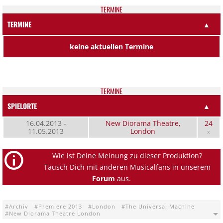
TER­MI­NE
TERMINE
▲
keine aktuellen Termine
TER­MI­NE
SPIELORTE
▲
16.04.2013 -
New Diorama Theatre,
24
11.05.2013
London
x
Wie ist Deine Meinung zu dieser Produktion?
Tausch Dich mit anderen Musicalfans in unserem
Forum
aus.
Archiv
Premiere 2013
London
The Universal Machine
New Diorama Theatre London