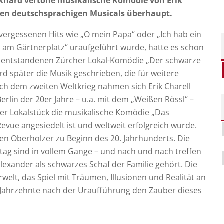
khard vertone musikalische Komödie von Erik
rsten deutschsprachigen Musicals überhaupt.
nvergessenen Hits wie „O mein Papa“ oder „Ich hab ein
 am Gärtnerplatz“ uraufgeführt wurde, hatte es schon
25 entstandenen Zürcher Lokal-Komödie „Der schwarze
d später die Musik geschrieben, die für weitere
h dem zweiten Weltkrieg nahmen sich Erik Charell
Berlin der 20er Jahre – u.a. mit dem „Weißen Rössl“ –
er Lokalstück die musikalische Komödie „Das
evue angesiedelt ist und weltweit erfolgreich wurde.
nten Oberholzer zu Beginn des 20. Jahrhunderts. Die
g sind in vollem Gange – und nach und nach treffen
Alexander als schwarzes Schaf der Familie gehört. Die
elt, das Spiel mit Träumen, Illusionen und Realität an
Jahrzehnte nach der Uraufführung den Zauber dieses