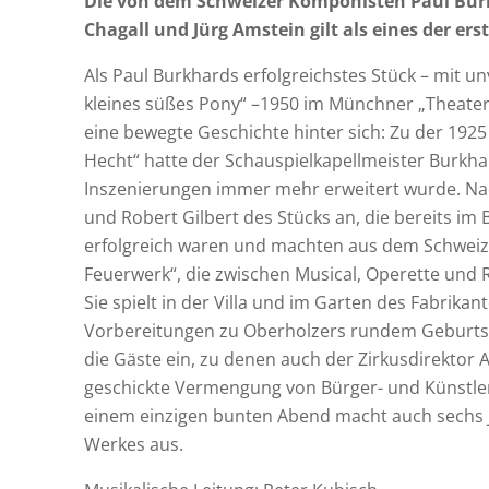
Die von dem Schweizer Komponisten Paul Bur
Chagall und Jürg Amstein gilt als eines der e
Als Paul Burkhards erfolgreichstes Stück – mit u
kleines süßes Pony“ –1950 im Münchner „Theater
eine bewegte Geschichte hinter sich: Zu der 19
Hecht“ hatte der Schauspielkapellmeister Burkhar
Inszenierungen immer mehr erweitert wurde. Nac
und Robert Gilbert des Stücks an, die bereits im 
erfolgreich waren und machten aus dem Schweiz
Feuerwerk“, die zwischen Musical, Operette und R
Sie spielt in der Villa und im Garten des Fabrika
Vorbereitungen zu Oberholzers rundem Geburtsta
die Gäste ein, zu denen auch der Zirkusdirektor 
geschickte Vermengung von Bürger- und Künstlerw
einem einzigen bunten Abend macht auch sechs 
Werkes aus.