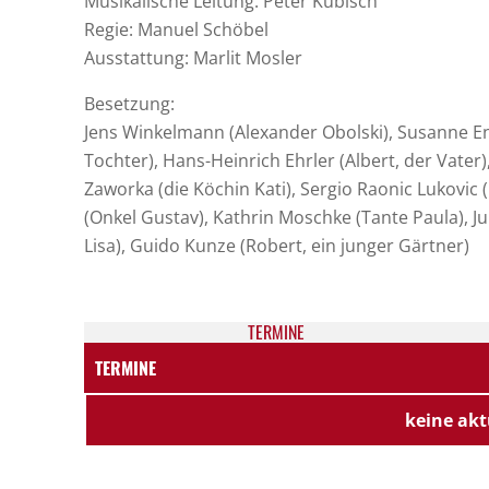
Musikalische Leitung: Peter Kubisch
Regie: Manuel Schöbel
Ausstattung: Marlit Mosler
Besetzung:
Jens Winkelmann (Alexander Obolski), Susanne En
Tochter), Hans-Heinrich Ehrler (Albert, der Vater)
Zaworka (die Köchin Kati), Sergio Raonic Lukovic (
(Onkel Gustav), Kathrin Moschke (Tante Paula), Ju
Lisa), Guido Kunze (Robert, ein junger Gärtner)
TER­MI­NE
TERMINE
keine akt