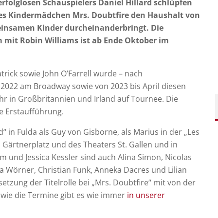
rfolglosen Schauspielers Daniel Hillard schlüpfen
ches Kindermädchen Mrs. Doubtfire den Haushalt von
meinsamen Kinder durcheinanderbringt. Die
mit Robin Williams ist ab Ende Oktober im
rick sowie John O’Farrell wurde – nach
2022 am Broadway sowie von 2023 bis April diesen
hr in Großbritannien und Irland auf Tournee. Die
e Erstaufführung.
“ in Fulda als Guy von Gisborne, als Marius in der „Les
Gärtnerplatz und des Theaters St. Gallen und in
hm und Jessica Kessler sind auch Alina Simon, Nicolas
a Wörner, Christian Funk, Anneka Dacres und Lilian
setzung der Titelrolle bei „Mrs. Doubtfire“ mit von der
owie die Termine gibt es wie immer
in unserer