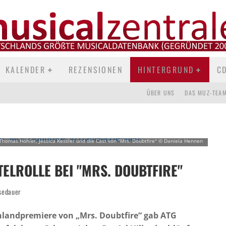
KALENDER
REZENSIONEN
HINTERGRUND
C
ÜBER UNS
DAS MUZ-TEA
Thomas Hohler, Jessica Kessler und die Cast von "Mrs. Doubtfire" © Daniela Hennen
ELROLLE BEI "MRS. DOUBTFIRE"
sedauer
hlandpremiere von „Mrs. Doubtfire“ gab ATG