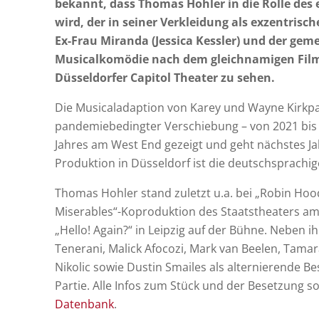
bekannt, dass Thomas Hohler in die Rolle des e
wird, der in seiner Verkleidung als exzentris
Ex-Frau Miranda (Jessica Kessler) und der ge
Musicalkomödie nach dem gleichnamigen Film 
Düsseldorfer Capitol Theater zu sehen.
Die Musicaladaption von Karey und Wayne Kirkpat
pandemiebedingter Verschiebung – von 2021 bis 
Jahres am West End gezeigt und geht nächstes Ja
Produktion in Düsseldorf ist die deutschsprachig
Thomas Hohler stand zuletzt u.a. bei „Robin Hood
Miserables“-Koproduktion des Staatstheaters am 
„Hello! Again?“ in Leipzig auf der Bühne. Neben i
Tenerani, Malick Afocozi, Mark van Beelen, Tamar
Nikolic sowie Dustin Smailes als alternierende Be
Partie. Alle Infos zum Stück und der Besetzung s
Datenbank
.