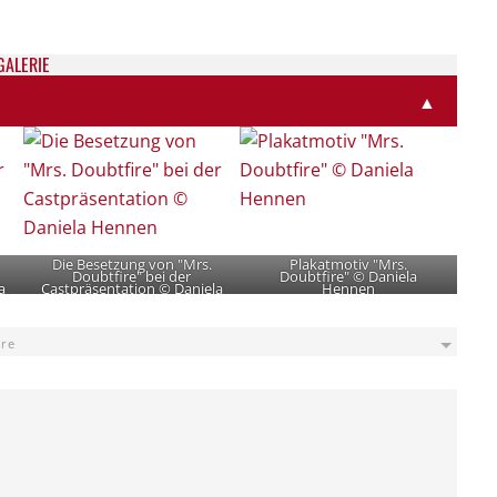
GALE­RIE
▲
Die Besetzung von "Mrs.
Plakatmotiv "Mrs.
Doubtfire" bei der
Doubtfire" © Daniela
a
Castpräsentation © Daniela
Hennen
Hennen
ire