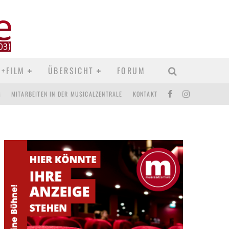
D+FILM
ÜBERSICHT
FORUM
M
MITARBEITEN IN DER MUSICALZENTRALE
KONTAKT