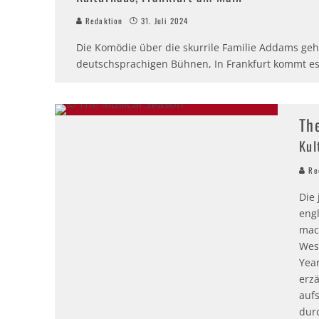
Redaktion
31. Juli 2024
Die Komödie über die skurrile Familie Addams gehö
deutschsprachigen Bühnen, In Frankfurt kommt e
Th
Kul
Red
Die
eng
mac
Wes
Yea
erz
aufs
dur