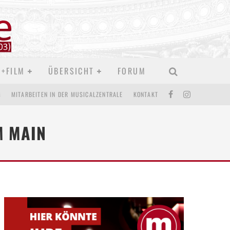
D+FILM
ÜBERSICHT
FORUM
M
MITARBEITEN IN DER MUSICALZENTRALE
KONTAKT
M MAIN