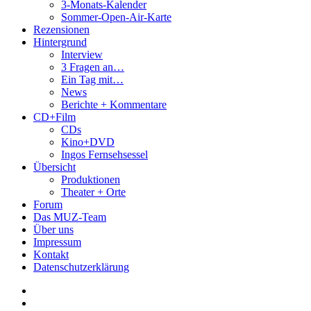
3-Monats-Kalender
Sommer-Open-Air-Karte
Rezensionen
Hintergrund
Interview
3 Fragen an…
Ein Tag mit…
News
Berichte + Kommentare
CD+Film
CDs
Kino+DVD
Ingos Fernsehsessel
Übersicht
Produktionen
Theater + Orte
Forum
Das MUZ-Team
Über uns
Impressum
Kontakt
Datenschutzerklärung