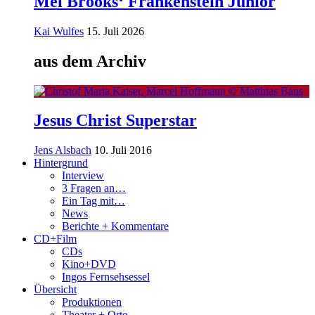
Mel Brooks‘ Frankenstein Junior
Kai Wulfes
15. Juli 2026
aus dem Archiv
Jesus Christ Superstar
Jens Alsbach
10. Juli 2016
Hintergrund
Interview
3 Fragen an…
Ein Tag mit…
News
Berichte + Kommentare
CD+Film
CDs
Kino+DVD
Ingos Fernsehsessel
Übersicht
Produktionen
Theater + Orte