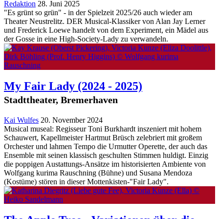
Redaktion
28. Juni 2025
"Es grünt so grün" - in der Spielzeit 2025/26 auch wieder am
Theater Neustrelitz. DER Musical-Klassiker von Alan Jay Lerner
und Frederick Loewe handelt von dem Experiment, ein Mädel aus
der Gosse in eine High-Society-Lady zu verwandeln.
My Fair Lady
(2024 - 2025)
Stadttheater, Bremerhaven
Kai Wulfes
20. November 2024
Musical museal: Regisseur Toni Burkhardt inszeniert mit hohem
Schauwert, Kapellmeister Hartmut Brüsch zelebriert mit großem
Orchester und lahmen Tempo die Urmutter Operette, der auch das
Ensemble mit seinen klassisch geschulten Stimmen huldigt. Einzig
die poppigen Austattungs-Ansätze im historisierten Ambiente von
Wolfgang kurima Rauschning (Bühne) und Susana Mendoza
(Kostüme) stören in dieser Mottenkisten-"Fair Lady".