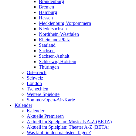
Brandenburg
Bremen
Hamburg
Hessen
Mecklenburg-Vorpommern
Niedersachsen
Nordrhein-Westfalen
Rheinland-Pfalz
Saarland
Sachsen
Sachsen-Anhalt
Schleswig-Holstein
Thüringen
Österreich
Schweiz
London
Tschechien
Weitere Spielorte
Sommer-Open-Air-Karte
Kalender
Kalender
Aktuelle Premieren
Aktuell im Spielplan: Musicals A-Z (BETA)
Aktuell im Spielplan: Theater A-Z (BETA)
Was läuft in den nächsten Tagen?