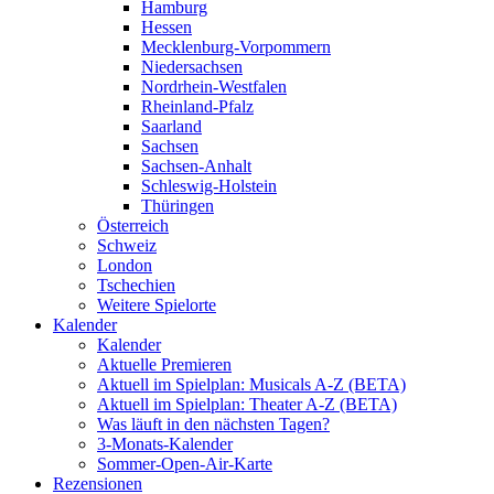
Hamburg
Hessen
Mecklenburg-Vorpommern
Niedersachsen
Nordrhein-Westfalen
Rheinland-Pfalz
Saarland
Sachsen
Sachsen-Anhalt
Schleswig-Holstein
Thüringen
Österreich
Schweiz
London
Tschechien
Weitere Spielorte
Kalender
Kalender
Aktuelle Premieren
Aktuell im Spielplan: Musicals A-Z (BETA)
Aktuell im Spielplan: Theater A-Z (BETA)
Was läuft in den nächsten Tagen?
3-Monats-Kalender
Sommer-Open-Air-Karte
Rezensionen