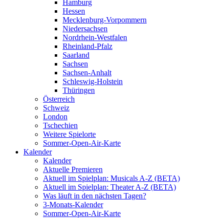
Hamburg
Hessen
Mecklenburg-Vorpommern
Niedersachsen
Nordrhein-Westfalen
Rheinland-Pfalz
Saarland
Sachsen
Sachsen-Anhalt
Schleswig-Holstein
Thüringen
Österreich
Schweiz
London
Tschechien
Weitere Spielorte
Sommer-Open-Air-Karte
Kalender
Kalender
Aktuelle Premieren
Aktuell im Spielplan: Musicals A-Z (BETA)
Aktuell im Spielplan: Theater A-Z (BETA)
Was läuft in den nächsten Tagen?
3-Monats-Kalender
Sommer-Open-Air-Karte