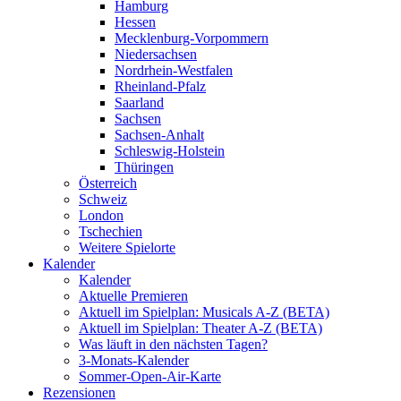
Hamburg
Hessen
Mecklenburg-Vorpommern
Niedersachsen
Nordrhein-Westfalen
Rheinland-Pfalz
Saarland
Sachsen
Sachsen-Anhalt
Schleswig-Holstein
Thüringen
Österreich
Schweiz
London
Tschechien
Weitere Spielorte
Kalender
Kalender
Aktuelle Premieren
Aktuell im Spielplan: Musicals A-Z (BETA)
Aktuell im Spielplan: Theater A-Z (BETA)
Was läuft in den nächsten Tagen?
3-Monats-Kalender
Sommer-Open-Air-Karte
Rezensionen