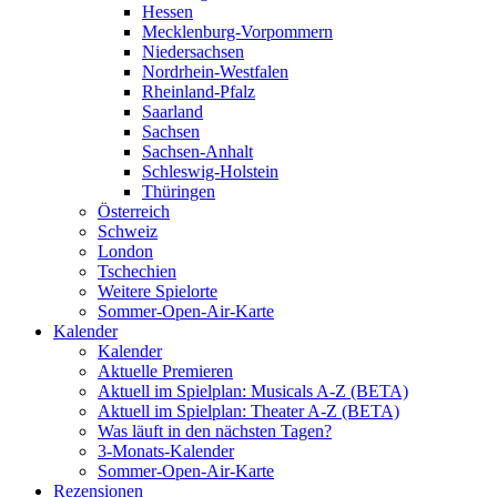
Hessen
Mecklenburg-Vorpommern
Niedersachsen
Nordrhein-Westfalen
Rheinland-Pfalz
Saarland
Sachsen
Sachsen-Anhalt
Schleswig-Holstein
Thüringen
Österreich
Schweiz
London
Tschechien
Weitere Spielorte
Sommer-Open-Air-Karte
Kalender
Kalender
Aktuelle Premieren
Aktuell im Spielplan: Musicals A-Z (BETA)
Aktuell im Spielplan: Theater A-Z (BETA)
Was läuft in den nächsten Tagen?
3-Monats-Kalender
Sommer-Open-Air-Karte
Rezensionen