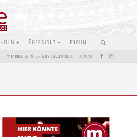
D+FILM
ÜBERSICHT
FORUM
M
MITARBEITEN IN DER MUSICALZENTRALE
KONTAKT