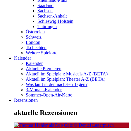
Rheinland-Pfalz
Saarland
Sachsen
Sachsen-Anhalt
Schleswig-Holstein
Thüringen
Österreich
Schweiz
London
Tschechien
Weitere Spielorte
Kalender
Kalender
Aktuelle Premieren
Aktuell im Spielplan: Musicals A-Z (BETA)
Aktuell im Spielplan: Theater A-Z (BETA)
Was läuft in den nächsten Tagen?
3-Monats-Kalender
Sommer-Open-Air-Karte
Rezensionen
aktuelle Rezensionen