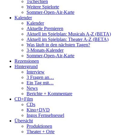
Tschechien
Weitere Spielorte
Sommer-Open-Air-Karte
Kalender
Kalender
Aktuelle Premieren
Aktuell im Spielplan: Musicals A-Z (BETA)
Aktuell im Spielplan: Theater A-Z (BETA)
Was läuft in den nächsten Tagen?
3-Monats-Kalender
Sommer-Open-Air-Karte
Rezensionen
Hintergrund
Interview
3 Fragen an…
Ein Tag mit…
News
Berichte + Kommentare
CD+Film
CDs
Kino+DVD
Ingos Fernsehsessel
Übersicht
Produktionen
Theater + Orte