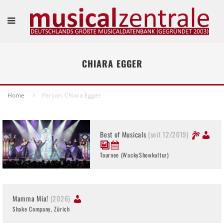
CHIARA EGGER
Home
Person: Chiara Egger
Best of Musicals
(seit 12/2019)
Tournee (WackyShowkultur)
Mamma Mia!
(2026)
Shake Company, Zürich