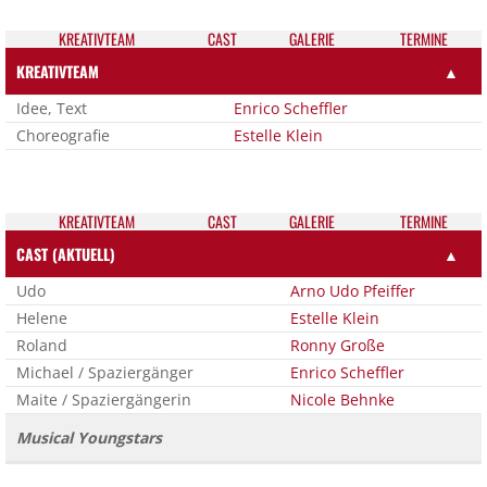
KREATIV­TEAM
CAST
GALE­RIE
TER­MI­NE
KREATIVTEAM
▲
Idee, Text
Enrico Scheffler
Choreografie
Estelle Klein
KREATIV­TEAM
CAST
GALE­RIE
TER­MI­NE
CAST (AKTUELL)
▲
Udo
Arno Udo Pfeiffer
Helene
Estelle Klein
Roland
Ronny Große
Michael / Spaziergänger
Enrico Scheffler
Maite / Spaziergängerin
Nicole Behnke
Musical Youngstars