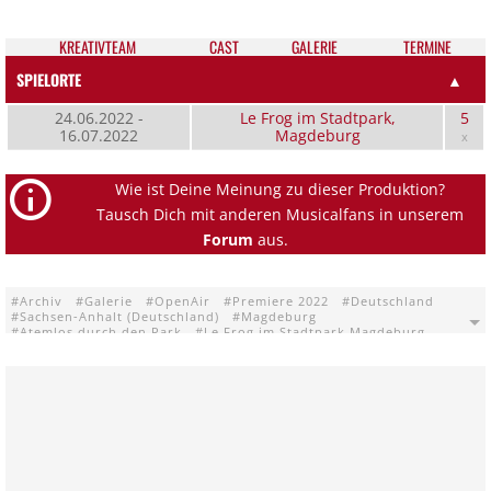
KREATIV­TEAM
CAST
GALE­RIE
TER­MI­NE
SPIELORTE
▲
24.06.2022 -
Le Frog im Stadtpark,
5
16.07.2022
Magdeburg
x
Wie ist Deine Meinung zu dieser Produktion?
Tausch Dich mit anderen Musicalfans in unserem
Forum
aus.
Archiv
Galerie
OpenAir
Premiere 2022
Deutschland
Sachsen-Anhalt (Deutschland)
Magdeburg
Atemlos durch den Park
Le Frog im Stadtpark Magdeburg
Theater in der Grünen Zitadelle Magdeburg