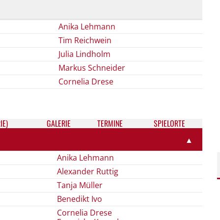
Anika Lehmann
Tim Reichwein
Julia Lindholm
Markus Schneider
Cornelia Drese
IE)
GALE­RIE
TER­MI­NE
SPIELORTE
▲
Anika Lehmann
Alexander Ruttig
Tanja Müller
Benedikt Ivo
Cornelia Drese