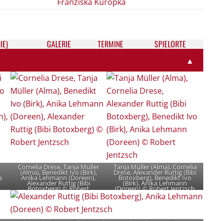
Franziska Kuropka
IE)
GALE­RIE
TER­MI­NE
SPIELORTE
▲
Cornelia Drese, Tanja Müller
Tanja Müller (Alma), Cornelia
(Alma), Benedikt Ivo (Birk),
Drese, Alexander Ruttig (Bibi
a
Anika Lehmann (Doreen),
Botoxberg), Benedikt Ivo
Alexander Ruttig (Bibi
(Birk), Anika Lehmann
Botoxberg) © Robert
(Doreen) © Robert Jentzsch
Jentzsch