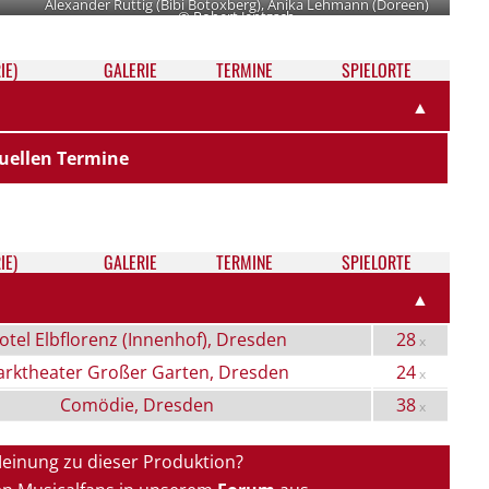
Alexander Ruttig (Bibi Botoxberg), Anika Lehmann (Doreen)
© Robert Jentzsch
IE)
GALE­RIE
TER­MI­NE
SPIELORTE
▲
uellen Termine
IE)
GALE­RIE
TER­MI­NE
SPIELORTE
▲
otel Elbflorenz (Innenhof), Dresden
28
x
arktheater Großer Garten, Dresden
24
x
Comödie, Dresden
38
x
Meinung zu dieser Produktion?