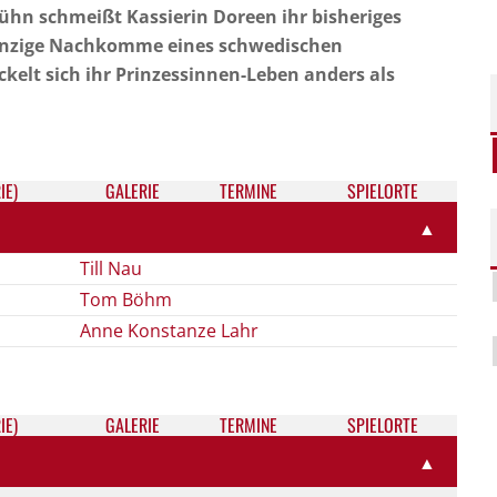
ühn schmeißt Kassierin Doreen ihr bisheriges
r einzige Nachkomme eines schwedischen
kelt sich ihr Prinzessinnen-Leben anders als
IE)
GALE­RIE
TER­MI­NE
SPIELORTE
▲
Till Nau
Tom Böhm
Anne Konstanze Lahr
IE)
GALE­RIE
TER­MI­NE
SPIELORTE
▲