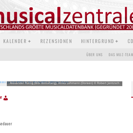
KALENDER
REZENSIONEN
HINTERGRUND
C
ÜBER UNS
DAS MUZ-TEA
Alexander Ruttig (Bibi Botoxberg), Anika Lehmann (Doreen) © Robert Jentzsch
sedauer