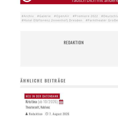
Tausch Dich mit ander
Archiv
Galerie
OpenAir
Premiere 2022
Deutschl
Hotel Elbflorenz (Innenhof) Dresden
Parktheater Große
REDAKTION
ÄHNLICHE BEITRÄGE
NEU IN DER DATENBANK
Kristina
(ab 10/2026)
Theaterzelt, Koblenz
Redaktion
7. August 2026