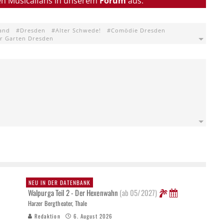
en Musicalfans in unserem
Forum
aus.
and
Dresden
Alter Schwede!
Comödie Dresden
r Garten Dresden
NEU IN DER DATENBANK
Walpurga Teil 2 - Der Hexenwahn
(ab 05/2027)
Harzer Bergtheater, Thale
Redaktion
6. August 2026