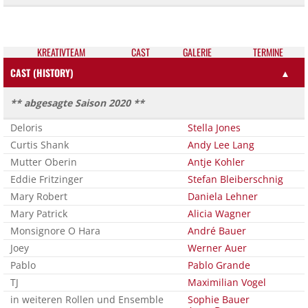
KREATIV­TEAM
CAST
GALE­RIE
TER­MI­NE
CAST (HISTORY)
▲
** abgesagte Saison 2020 **
Deloris
Stella Jones
Curtis Shank
Andy Lee Lang
Mutter Oberin
Antje Kohler
Eddie Fritzinger
Stefan Bleiberschnig
Mary Robert
Daniela Lehner
Mary Patrick
Alicia Wagner
Monsignore O Hara
André Bauer
Joey
Werner Auer
Pablo
Pablo Grande
TJ
Maximilian Vogel
in weiteren Rollen und Ensemble
Sophie Bauer