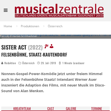
Home
Produktionen
Österreich
Pablo Grand (Pablo), Sophie Bauer, Werner Auer (Joey), Nick Harras (TJ), Alicia Wagner (Mary
Patrick) © Harlad Schillhammer
SISTER ACT
(2022)
FELSENBÜHNE, STAATZ-KAUTENDORF
Redaktion
Österreich
29. Juli 2019
1 Minute Lesedauer
Nonnen-Gospel-Power-Komödie jetzt unter freiem Himmel
auch in der Felsenbühne Staatz! Intendant Werner Auer
inszeniert die Adaption des Films, mit neuer Musik im Disco-
Sound von Alan Menken.
KREATIV­TEAM
CAST
GALE­RIE
TER­MI­NE