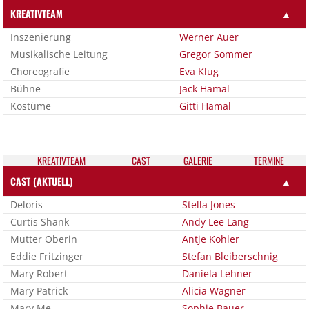
KREATIVTEAM
▲
Inszenierung
Werner Auer
Musikalische Leitung
Gregor Sommer
Choreografie
Eva Klug
Bühne
Jack Hamal
Kostüme
Gitti Hamal
KREATIV­TEAM
CAST
GALE­RIE
TER­MI­NE
CAST (AKTUELL)
▲
Deloris
Stella Jones
Curtis Shank
Andy Lee Lang
Mutter Oberin
Antje Kohler
Eddie Fritzinger
Stefan Bleiberschnig
Mary Robert
Daniela Lehner
Mary Patrick
Alicia Wagner
Mary Me
Sophie Bauer