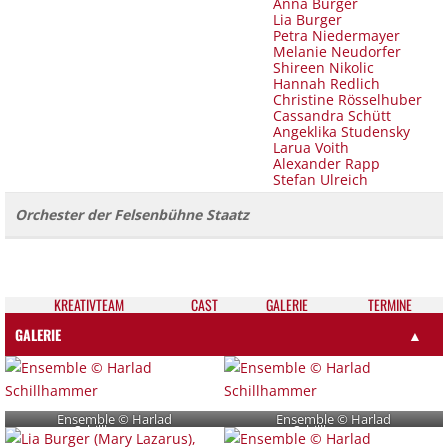
Anna Burger
Lia Burger
Petra Niedermayer
Melanie Neudorfer
Shireen Nikolic
Hannah Redlich
Christine Rösselhuber
Cassandra Schütt
Angeklika Studensky
Larua Voith
Alexander Rapp
Stefan Ulreich
Orchester der Felsenbühne Staatz
KREATIV­TEAM
CAST
GALE­RIE
TER­MI­NE
GALERIE
▲
Ensemble © Harlad
Ensemble © Harlad
Schillhammer
Schillhammer