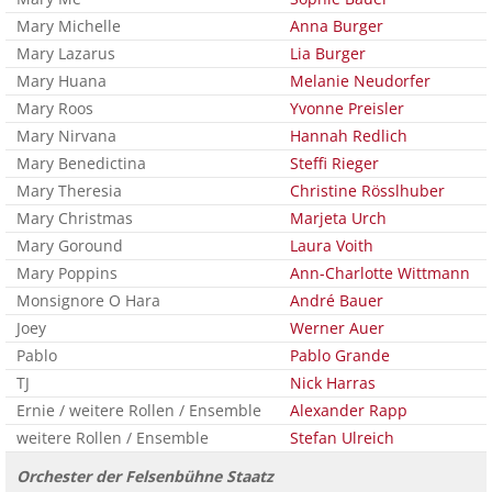
Mary Michelle
Anna Burger
Mary Lazarus
Lia Burger
Mary Huana
Melanie Neudorfer
Mary Roos
Yvonne Preisler
Mary Nirvana
Hannah Redlich
Mary Benedictina
Steffi Rieger
Mary Theresia
Christine Rösslhuber
Mary Christmas
Marjeta Urch
Mary Goround
Laura Voith
Mary Poppins
Ann-Charlotte Wittmann
Monsignore O Hara
André Bauer
Joey
Werner Auer
Pablo
Pablo Grande
TJ
Nick Harras
Ernie / weitere Rollen / Ensemble
Alexander Rapp
weitere Rollen / Ensemble
Stefan Ulreich
Orchester der Felsenbühne Staatz