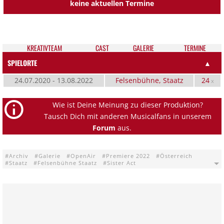
keine aktuellen Termine
KREATIV­TEAM
CAST
GALE­RIE
TER­MI­NE
SPIELORTE
▲
24.07.2020 - 13.08.2022
Felsenbühne, Staatz
24
x
Wie ist Deine Meinung zu dieser Produktion?
Tausch Dich mit anderen Musicalfans in unserem
Forum
aus.
Archiv
Galerie
OpenAir
Premiere 2022
Österreich
Staatz
Felsenbühne Staatz
Sister Act