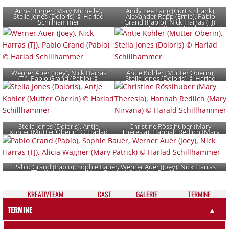
Anna Burger (Mary Michelle),
Andy Lee Lang (Curtis Shank),
Stella Jones (Doloris) © Harlad
Alexander Rapp (Ernie), Pablo
Schillhammer
Grand (Pablo), Nick Harras (TJ),
Werner Auer (Joey), Stella Jones
(Doloris) © Harlad Schillhammer
Werner Auer (Joey), Nick Harras
Antje Kohler (Mutter Oberin),
(TJ), Pablo Grand (Pablo) ©
Stella Jones (Doloris) © Harlad
Harlad Schillhammer
Schillhammer
Stella Jones (Doloris), Antje
Christine Rösslhuber (Mary
Kohler (Mutter Oberin) © Harlad
Theresia), Hannah Redlich (Mary
Schillhammer
Nirvana) © Harald Schillhammer
Pablo Grand (Pablo), Sophie Bauer, Werner Auer (Joey), Nick Harras
(TJ), Alicia Wagner (Mary Patrick) © Harlad Schillhammer
KREATIV­TEAM
CAST
GALE­RIE
TER­MI­NE
TERMINE
▲