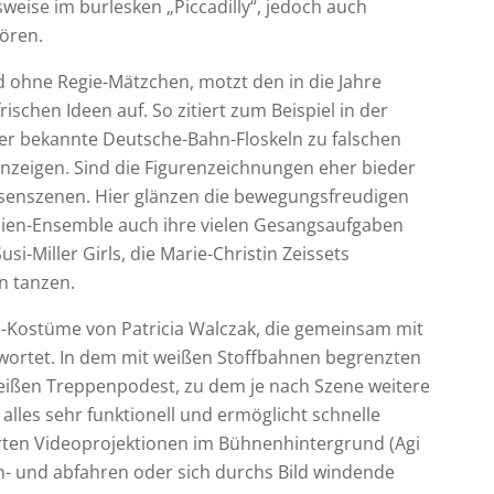
eise im burlesken „Piccadilly“, jedoch auch
ören.
 ohne Regie-Mätzchen, motzt den in die Jahre
chen Ideen auf. So zitiert zum Beispiel in der
fner bekannte Deutsche-Bahn-Floskeln zu falschen
zeigen. Sind die Figurenzeichnungen eher bieder
ssenszenen. Hier glänzen die bewegungsfreudigen
 Laien-Ensemble auch ihre vielen Gesangsaufgaben
usi-Miller Girls, die Marie-Christin Zeissets
n tanzen.
e-Kostüme von Patricia Walczak, die gemeinsam mit
wortet. In dem mit weißen Stoffbahnen begrenzten
ißen Treppenpodest, zu dem je nach Szene weitere
alles sehr funktionell und ermöglicht schnelle
ten Videoprojektionen im Bühnenhintergrund (Agi
n- und abfahren oder sich durchs Bild windende