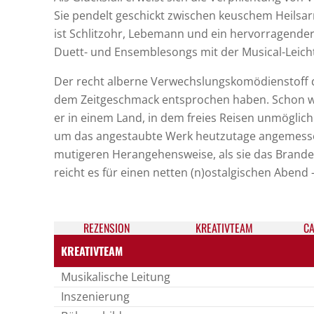
Sie pendelt geschickt zwischen keuschem Heilsa
ist Schlitzohr, Lebemann und ein hervorragender 
Duett- und Ensemblesongs mit der Musical-Leichtig
Der recht alberne Verwechslungskomödienstoff d
dem Zeitgeschmack entsprochen haben. Schon w
er in einem Land, in dem freies Reisen unmögli
um das angestaubte Werk heutzutage angemessen
mutigeren Herangehensweise, als sie das Brand
reicht es für einen netten (n)ostalgischen Abend
REZEN­SION
KREATIV­TEAM
CA
KREATIVTEAM
Musikalische Leitung
Inszenierung