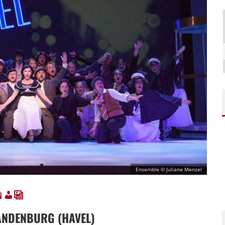
Ensemble © Juliane Menzel
NDENBURG (HAVEL)