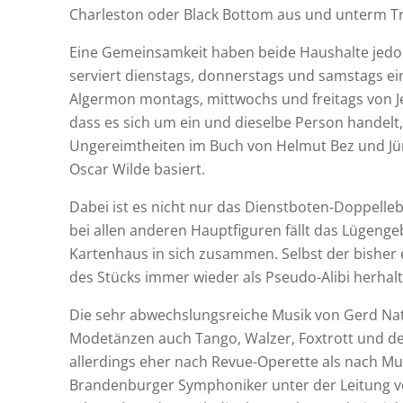
Charleston oder Black Bottom aus und unterm Tr
Eine Gemeinsamkeit haben beide Haushalte jedoc
serviert dienstags, donnerstags und samstags ei
Algermon montags, mittwochs und freitags von Je
dass es sich um ein und dieselbe Person handelt
Ungereimtheiten im Buch von Helmut Bez und Jür
Oscar Wilde basiert.
Dabei ist es nicht nur das Dienstboten-Doppelle
bei allen anderen Hauptfiguren fällt das Lügenge
Kartenhaus in sich zusammen. Selbst der bisher
des Stücks immer wieder als Pseudo-Alibi herhalt
Die sehr abwechslungsreiche Musik von Gerd Nat
Modetänzen auch Tango, Walzer, Foxtrott und den 
allerdings eher nach Revue-Operette als nach Mus
Brandenburger Symphoniker unter der Leitung vo