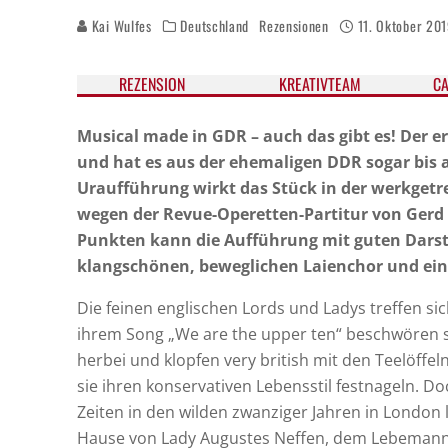
Kai Wulfes
Deutschland
Rezensionen
11. Oktober 20
REZEN­SION
KREATIV­TEAM
CA
Musical made in GDR – auch das gibt es! Der e
und hat es aus der ehemaligen DDR sogar bis 
Uraufführung wirkt das Stück in der werkget
wegen der Revue-Operetten-Partitur von Gerd 
Punkten kann die Aufführung mit guten Darstel
klangschönen, beweglichen Laienchor und ein
Die feinen englischen Lords und Ladys treffen si
ihrem Song „We are the upper ten“ beschwören si
herbei und klopfen very british mit den Teelöffel
sie ihren konservativen Lebensstil festnageln. D
Zeiten in den wilden zwanziger Jahren in London
Hause von Lady Augustes Neffen, dem Lebemann