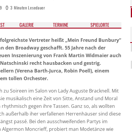
19
3 Minuten Lesedauer
ST
GALE­RIE
TER­MI­NE
SPIELORTE
rfolgreichste Vertreter heißt „Mein Freund Bunbury“
an den Broadway geschafft. 55 Jahre nach der
reuen Inszenierung von Frank Martin Widmaier auch
Natschinski recht hausbacken und gestrig.
lern (Verena Barth-Jurca, Robin Poell), einem
em tollen Orchester.
ch zu Soireen im Salon von Lady Auguste Bracknell. Mit
e musikalisch eine Zeit von Sitte, Anstand und Moral
n rhythmisch gegen ihre Tassen. Ganz so, als wollten
och außerhalb iher verfallenen Herrenhäuser sind diese
 längst passé. Bei den ausschweifenden Partys im
 Algermon Moncrieff, probiert man Modetänze wie