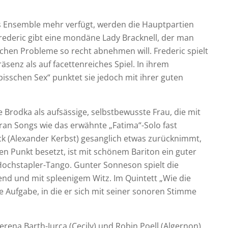
s Ensemble mehr verfügt, werden die Hauptpartien
rederic gibt eine mondäne Lady Bracknell, der man
chen Probleme so recht abnehmen will. Frederic spielt
äsenz als auf facettenreiches Spiel. In ihrem
isschen Sex“ punktet sie jedoch mit ihrer guten
 Brodka als aufsässige, selbstbewusste Frau, die mit
ran Songs wie das erwähnte „Fatima“-Solo fast
ack (Alexander Kerbst) gesanglich etwas zurücknimmt,
en Punkt besetzt, ist mit schönem Bariton ein guter
Hochstapler-Tango. Gunter Sonneson spielt die
ltend und mit spleenigem Witz. Im Quintett „Wie die
e Aufgabe, in die er sich mit seiner sonoren Stimme
Verena Barth-Jurca (Cecily) und Robin Poell (Algernon).