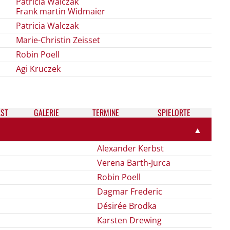
Patricia Walczak
Frank martin Widmaier
Patricia Walczak
Marie-Christin Zeisset
Robin Poell
Agi Kruczek
ST
GALE­RIE
TER­MI­NE
SPIELORTE
▲
Alexander Kerbst
Verena Barth-Jurca
Robin Poell
Dagmar Frederic
Désirée Brodka
Karsten Drewing