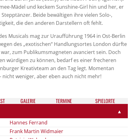
rmee-Mädel und keckem Sunshine-Girl hin und her, er
Stepptänzer. Beide bewältigen ihre vielen Solo-,
keit, die den anderen Darstellern oft fehlt.
es Musicals mag zur Uraufführung 1964 in Ost-Berlin
egen des „exotischen“ Handlungsortes London dürfte
ch war, zum Publikumsmagneten avanciert sein. Doch
 würdigen zu können, bedarf es einer frecheren
enburger Kreativteam an den Tag legt. Momentan
 – nicht weniger, aber eben auch nicht mehr!
ST
GALE­RIE
TER­MI­NE
SPIELORTE
▲
Hannes Ferrand
Frank Martin Widmaier