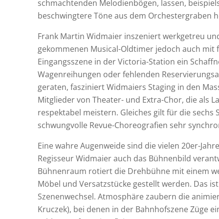
schmachtenden Melodienbögen, lassen, beispielsw
beschwingtere Töne aus dem Orchestergraben h
Frank Martin Widmaier inszeniert werkgetreu und
gekommenen Musical-Oldtimer jedoch auch mit fris
Eingangsszene in der Victoria-Station ein Schaf
Wagenreihungen oder fehlenden Reservierungsan
geraten, fasziniert Widmaiers Staging in den Ma
Mitglieder von Theater- und Extra-Chor, die als
respektabel meistern. Gleiches gilt für die sechs S
schwungvolle Revue-Choreografien sehr synchro
Eine wahre Augenweide sind die vielen 20er-Jahr
Regisseur Widmaier auch das Bühnenbild verant
Bühnenraum rotiert die Drehbühne mit einem we
Möbel und Versatzstücke gestellt werden. Das ist 
Szenenwechsel. Atmosphäre zaubern die animier
Kruczek), bei denen in der Bahnhofszene Züge ei