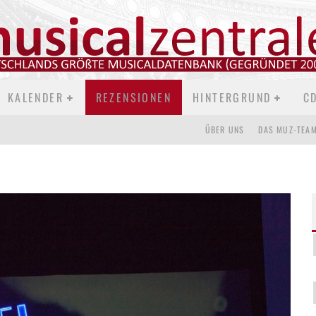
KALENDER
REZENSIONEN
HINTERGRUND
C
ÜBER UNS
DAS MUZ-TEA