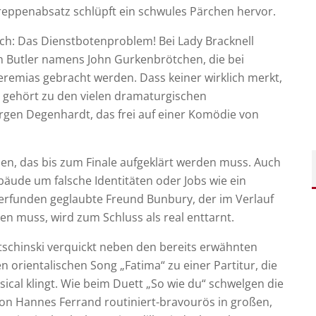
eppenabsatz schlüpft ein schwules Pärchen hervor.
h: Das Dienstbotenproblem! Bei Lady Bracknell
n Butler namens John Gurkenbrötchen, die bei
remias gebracht werden. Dass keiner wirklich merkt,
, gehört zu den vielen dramaturgischen
gen Degenhardt, das frei auf einer Komödie von
ben, das bis zum Finale aufgeklärt werden muss. Auch
bäude um falsche Identitäten oder Jobs wie ein
 erfunden geglaubte Freund Bunbury, der im Verlauf
en muss, wird zum Schluss als real enttarnt.
schinski verquickt neben den bereits erwähnten
orientalischen Song „Fatima“ zu einer Partitur, die
ical klingt. Wie beim Duett „So wie du“ schwelgen die
n Hannes Ferrand routiniert-bravourös in großen,