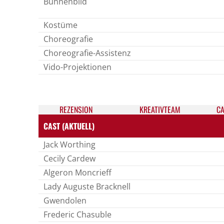
Bühnenbild
Kostüme
Choreografie
Choreografie-Assistenz
Vido-Projektionen
REZEN­SION
KREATIV­TEAM
CA
CAST (AKTUELL)
Jack Worthing
Cecily Cardew
Algeron Moncrieff
Lady Auguste Bracknell
Gwendolen
Frederic Chasuble