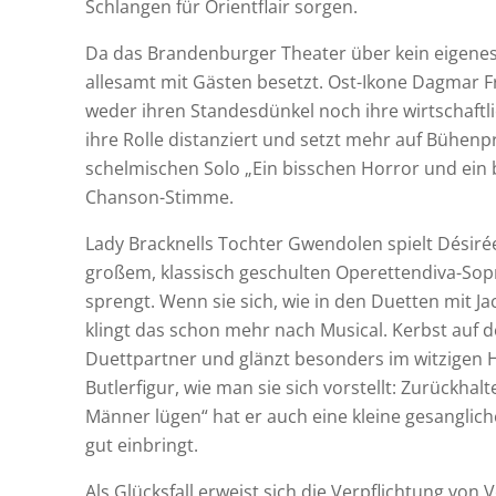
Schlangen für Orientflair sorgen.
Da das Brandenburger Theater über kein eigene
allesamt mit Gästen besetzt. Ost-Ikone Dagmar F
weder ihren Standesdünkel noch ihre wirtschaftli
ihre Rolle distanziert und setzt mehr auf Bühenpr
schelmischen Solo „Ein bisschen Horror und ein b
Chanson-Stimme.
Lady Bracknells Tochter Gwendolen spielt Désirée
großem, klassisch geschulten Operettendiva-Sop
sprengt. Wenn sie sich, wie in den Duetten mit J
klingt das schon mehr nach Musical. Kerbst auf d
Duettpartner und glänzt besonders im witzigen 
Butlerfigur, wie man sie sich vorstellt: Zurückha
Männer lügen“ hat er auch eine kleine gesanglich
gut einbringt.
Als Glücksfall erweist sich die Verpflichtung von 