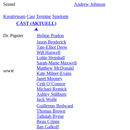
Sound
Andrew Johnson
Kreativ­team
Cast
Ter­mi­ne
Spielorte
CAST (AKTUELL)
▲
Dr. Pignier
Jérôme Pradon
Jason Broderick
Tate-Elliot Drew
Will Haswell
Lottie Henshall
Sarah-Marie Maxwell
Matthew McDonald
sowie
Kate Milner-Evans
Janet Mooney
Ceili O’Connor
Michael Remick
Ashley Stillburn
Jack Wolfe
Guillermo Bedward
Thomas Brown
Tallulah Byrne
Beau Cripps
Ilan Galkoff