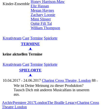
Honey Harrison-Maw
Kinder-Ensemble
Eliz Hassan
Megan Haynes
Zachary Loonie
Mimi Slinger
Ophir Fifi Tal
William Thompson
Kreativ­team
Cast
Ter­mi­ne
Spielorte
TERMINE
▲
keine aktuellen Termine
Kreativ­team
Cast
Ter­mi­ne
Spielorte
SPIELORTE
▲
10.04.2017 - 24.06.2017
Charing Cross Theatre, London
88
x
Wie ist Deine Meinung zu dieser Produktion?
Tausch Dich mit anderen Musicalfans in unserem
Forum
aus.
Archiv
Premiere 2017
London
The Braille Legacy
Charing Cross
Theatre London