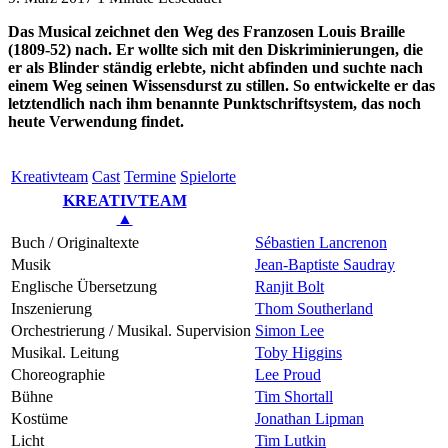
Das Musical zeichnet den Weg des Franzosen Louis Braille
(1809-52) nach. Er wollte sich mit den Diskriminierungen, die
er als Blinder ständig erlebte, nicht abfinden und suchte nach
einem Weg seinen Wissensdurst zu stillen. So entwickelte er das
letztendlich nach ihm benannte Punktschriftsystem, das noch
heute Verwendung findet.
Kreativ­team
Cast
Ter­mi­ne
Spielorte
KREATIVTEAM
▲
Buch / Originaltexte
Sébastien Lancrenon
Musik
Jean-Baptiste Saudray
Englische Übersetzung
Ranjit Bolt
Inszenierung
Thom Southerland
Orchestrierung / Musikal. Supervision
Simon Lee
Musikal. Leitung
Toby Higgins
Choreographie
Lee Proud
Bühne
Tim Shortall
Kostüme
Jonathan Lipman
Licht
Tim Lutkin