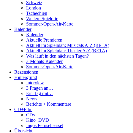
Schweiz
London
Tschechien
Weitere Spielorte
Sommer-Open-Air-Karte
Kalender
Kalender
Aktuelle Premieren
Aktuell im Spielplan: Musicals A-Z (BETA)
Aktuell im Spielplan: Theater A-Z (BETA)
Was läuft in den nächsten Tagen?
3-Monats-Kalender
Sommer-Open-Air-Karte
Rezensionen
Hintergrund
Interview
3 Fragen an…
Ein Tag mit…
News
Berichte + Kommentare
CD+Film
CDs
Kino+DVD
Ingos Fernsehsessel
Übersicht