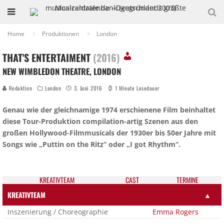
Home
Produktionen
London
THAT'S ENTERTAIMENT
(2016)
NEW WIMBLEDON THEATRE, LONDON
Redaktion
London
3. Juni 2016
1 Minute Lesedauer
Genau wie der gleichnamige 1974 erschienene Film beinhaltet
diese Tour-Produktion compilation-artig Szenen aus den
großen Hollywood-Filmmusicals der 1930er bis 50er Jahre mit
Songs wie „Puttin on the Ritz“ oder „I got Rhythm“.
KREATIV­TEAM
CAST
TER­MI­NE
KREATIVTEAM
▲
Inszenierung / Choreographie
Emma Rogers