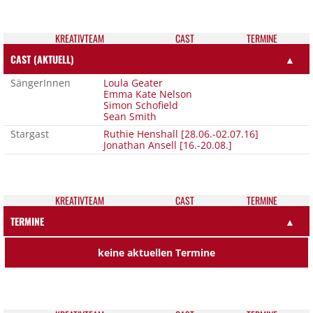
KREATIV­TEAM
CAST
TER­MI­NE
CAST (AKTUELL)
▲
SängerInnen
Loula Geater
Emma Kate Nelson
Simon Schofield
Sean Smith
Stargast
Ruthie Henshall [28.06.-02.07.16]
Jonathan Ansell [16.-20.08.]
KREATIV­TEAM
CAST
TER­MI­NE
TERMINE
▲
keine aktuellen Termine