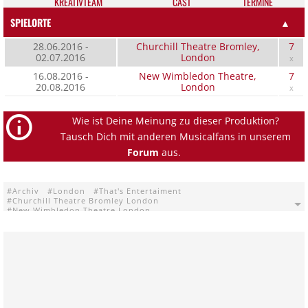
KREATIV­TEAM
CAST
TER­MI­NE
SPIELORTE
▲
28.06.2016 -
Churchill Theatre Bromley,
7
02.07.2016
London
x
16.08.2016 -
New Wimbledon Theatre,
7
20.08.2016
London
x
Wie ist Deine Meinung zu dieser Produktion?
Tausch Dich mit anderen Musicalfans in unserem
Forum
aus.
Archiv
London
That's Entertaiment
Churchill Theatre Bromley London
New Wimbledon Theatre London