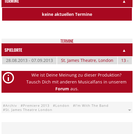
TERMINE
▲
keine aktuellen Termine
TER­MI­NE
SPIELORTE
▲
28.08.2013 - 07.09.2013
St. James Theatre, London
13
x
Wie ist Deine Meinung zu dieser Produktion?
Tausch Dich mit anderen Musicalfans in unserem
Forum
aus.
Archiv
Premiere 2013
London
I’m With The Band
St. James Theatre London