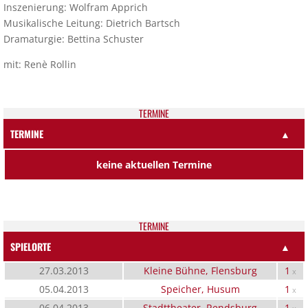
Inszenierung: Wolfram Apprich
Musikalische Leitung: Dietrich Bartsch
Dramaturgie: Bettina Schuster
mit: Renè Rollin
TER­MI­NE
TERMINE
▲
keine aktuellen Termine
TER­MI­NE
SPIELORTE
▲
27.03.2013
Kleine Bühne, Flensburg
1
x
05.04.2013
Speicher, Husum
1
x
06.04.2013
Stadttheater, Rendsburg
1