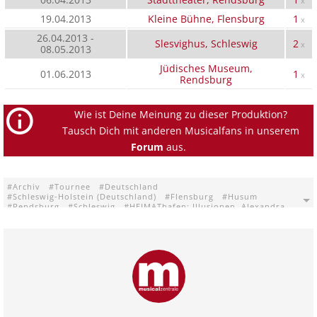
x
19.04.2013
Kleine Bühne, Flensburg
1
x
26.04.2013 -
Slesvighus, Schleswig
2
x
08.05.2013
Jüdisches Museum,
01.06.2013
1
x
Rendsburg
Wie ist Deine Meinung zu dieser Produktion?
Tausch Dich mit anderen Musicalfans in unserem
Forum
aus.
Archiv
Tournee
Deutschland
Schleswig-Holstein (Deutschland)
Flensburg
Husum
Rendsburg
Schleswig
HEIMAThafen: Illusionen. Alexandra.
Jüdisches Museum Rendsburg
Kleine Bühne Flensburg
Schleswig-Holsteinisches Landestheater Rendsburg
Slesvighus Schleswig
Speicher Husum
Stadttheater Rendsburg