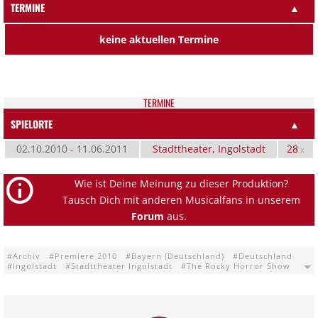
TERMINE
▲
keine aktuellen Termine
TER­MI­NE
SPIELORTE
▲
02.10.2010 - 11.06.2011
Stadttheater, Ingolstadt
28
x
Wie ist Deine Meinung zu dieser Produktion?
Tausch Dich mit anderen Musicalfans in unserem
Forum
aus.
Archiv
Premiere 2010
Bayern (Deutschland)
Deutschland
Ingolstadt
Stadttheater Ingolstadt
The Rocky Horror Show