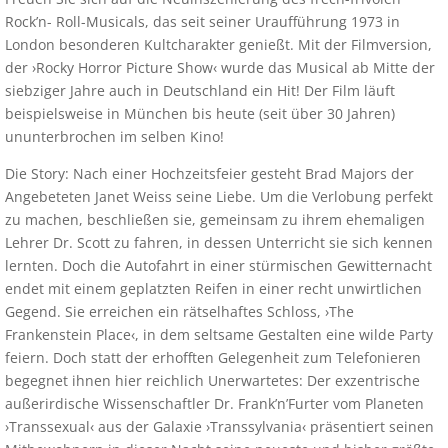
Rock’n- Roll-Musicals, das seit seiner Uraufführung 1973 in
London besonderen Kultcharakter genießt. Mit der Filmversion,
der ›Rocky Horror Picture Show‹ wurde das Musical ab Mitte der
siebziger Jahre auch in Deutschland ein Hit! Der Film läuft
beispielsweise in München bis heute (seit über 30 Jahren)
ununterbrochen im selben Kino!
Die Story: Nach einer Hochzeitsfeier gesteht Brad Majors der
Angebeteten Janet Weiss seine Liebe. Um die Verlobung perfekt
zu machen, beschließen sie, gemeinsam zu ihrem ehemaligen
Lehrer Dr. Scott zu fahren, in dessen Unterricht sie sich kennen
lernten. Doch die Autofahrt in einer stürmischen Gewitternacht
endet mit einem geplatzten Reifen in einer recht unwirtlichen
Gegend. Sie erreichen ein rätselhaftes Schloss, ›The
Frankenstein Place‹, in dem seltsame Gestalten eine wilde Party
feiern. Doch statt der erhofften Gelegenheit zum Telefonieren
begegnet ihnen hier reichlich Unerwartetes: Der exzentrische
außerirdische Wissenschaftler Dr. Frank’n’Furter vom Planeten
›Transsexual‹ aus der Galaxie ›Transsylvania‹ präsentiert seinen