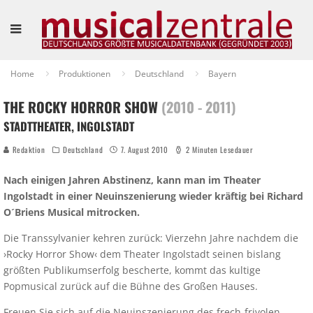
Home
Produktionen
Deutschland
Bayern
THE ROCKY HORROR SHOW
(2010 - 2011)
STADTTHEATER, INGOLSTADT
Redaktion
Deutschland
7. August 2010
2 Minuten Lesedauer
Nach einigen Jahren Abstinenz, kann man im Theater
Ingolstadt in einer Neuinszenierung wieder kräftig bei Richard
O´Briens Musical mitrocken.
Die Transsylvanier kehren zurück: Vierzehn Jahre nachdem die
›Rocky Horror Show‹ dem Theater Ingolstadt seinen bislang
größten Publikumserfolg bescherte, kommt das kultige
Popmusical zurück auf die Bühne des Großen Hauses.
Freuen Sie sich auf die Neuinszenierung des frech-frivolen