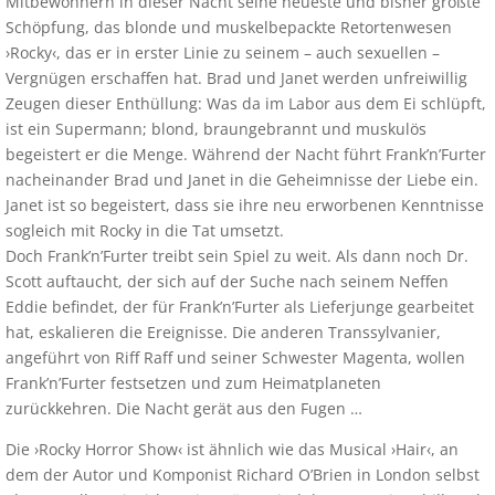
Mitbewohnern in dieser Nacht seine neueste und bisher größte
Schöpfung, das blonde und muskelbepackte Retortenwesen
›Rocky‹, das er in erster Linie zu seinem – auch sexuellen –
Vergnügen erschaffen hat. Brad und Janet werden unfreiwillig
Zeugen dieser Enthüllung: Was da im Labor aus dem Ei schlüpft,
ist ein Supermann; blond, braungebrannt und muskulös
begeistert er die Menge. Während der Nacht führt Frank’n’Furter
nacheinander Brad und Janet in die Geheimnisse der Liebe ein.
Janet ist so begeistert, dass sie ihre neu erworbenen Kenntnisse
sogleich mit Rocky in die Tat umsetzt.
Doch Frank’n’Furter treibt sein Spiel zu weit. Als dann noch Dr.
Scott auftaucht, der sich auf der Suche nach seinem Neffen
Eddie befindet, der für Frank’n’Furter als Lieferjunge gearbeitet
hat, eskalieren die Ereignisse. Die anderen Transsylvanier,
angeführt von Riff Raff und seiner Schwester Magenta, wollen
Frank’n’Furter festsetzen und zum Heimatplaneten
zurückkehren. Die Nacht gerät aus den Fugen …
Die ›Rocky Horror Show‹ ist ähnlich wie das Musical ›Hair‹, an
dem der Autor und Komponist Richard O’Brien in London selbst