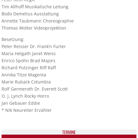
Tim Allhoff Musikalische Leitung
Bodo Demelius Ausstattung
Annette Taubmann Choreographie
Thomas Wolter Videoprojektion
Besetzung:
Peter Reisser Dr. Frank’n Furter
Maria Helgath Janet Weiss
Enrico Spohn Brad Majors
Richard Putzinger Riff Raff
Annika Titze Magenta
Marie Ruback Columbia
Rolf Germeroth Dr. Everett Scott
O. J. Lynch Rocky Horro
Jan Gebauer Eddie
* Nik Neureiter Erzähler
TER­MI­NE