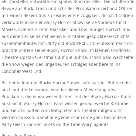
als Darsteller mitwirkte, ein spätes Kind der 68er. Die schillernde
Revue aus Rock, Trash und schriller Provokation verband O’Brien
mit einem Bekenntnis zu sexueller Freizügigkeit. Richard O’Brien
verknüpfte in seiner ›Rocky Horror Show‹ seine Vorliebe für B-
Movies, Science-Fiction-Klassiker und Low- Budget-Horrorfilme,
aus denen er seine mit vielen Filmzitaten gespickte Geschichte
zusammenbaute, mit ›dirty old Rock’n’Roll‹. Im Frühsommer 1973
brachte O’Brien seine ›Rocky Horror Show‹ im kleinen Londoner
›Theatre Upstairs‹ erstmals auf die Bühne, schon bald wechselte
die Show wegen des ungeheuren Erfolges aber bereits ins
Londoner West End.
Bis heute lebt die ›Rocky Horror Show‹, sei’s auf der Bühne oder
auch auf der Leinwand, von der aktiven Mitwirkung des
Publikums, die einen wesentlichen Teil des ›Rocky Horror‹-Kults
ausmacht. ›Rocky Horror‹-Fans wissen genau, welche Kostüme
und Gerätschaften zum Mitspielen ins Theater mitgebracht
werden müssen, damit alle gemeinsam eine ganz besondere
Party feiern können: »Let’s do the Time Warp again!«
Peter Rein Regie