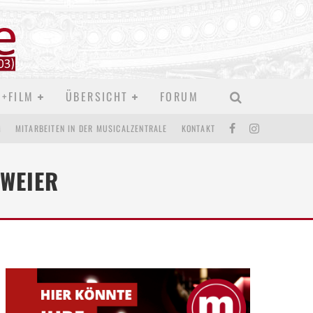
D+FILM
ÜBERSICHT
FORUM
M
MITARBEITEN IN DER MUSICALZENTRALE
KONTAKT
WEIER