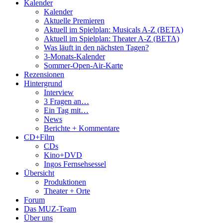
Kalender
Kalender
Aktuelle Premieren
Aktuell im Spielplan: Musicals A-Z (BETA)
Aktuell im Spielplan: Theater A-Z (BETA)
Was läuft in den nächsten Tagen?
3-Monats-Kalender
Sommer-Open-Air-Karte
Rezensionen
Hintergrund
Interview
3 Fragen an…
Ein Tag mit…
News
Berichte + Kommentare
CD+Film
CDs
Kino+DVD
Ingos Fernsehsessel
Übersicht
Produktionen
Theater + Orte
Forum
Das MUZ-Team
Über uns