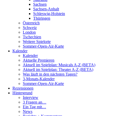
Sachsen
Sachsen-Anhalt
Schleswig-Holstein
Thüringen
Österreich
Schweiz
London
Tschechien
Weitere Spielorte
Sommer-Open-Air-Karte
Kalender
Kalender
Aktuelle Premieren
Aktuell im Spielplan: Musicals A-Z (BETA)
Aktuell im Spielplan: Theater A-Z (BETA)
Was läuft in den nächsten Tagen?
3-Monats-Kalender
Sommer-Open-Air-Karte
Rezensionen
Hintergrund
Interview
3 Fragen an…
Ein Tag mit…
News