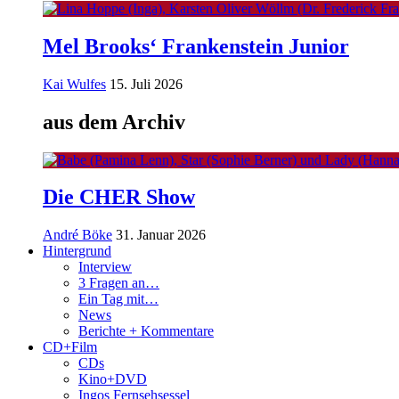
Mel Brooks‘ Frankenstein Junior
Kai Wulfes
15. Juli 2026
aus dem Archiv
Die CHER Show
André Böke
31. Januar 2026
Hintergrund
Interview
3 Fragen an…
Ein Tag mit…
News
Berichte + Kommentare
CD+Film
CDs
Kino+DVD
Ingos Fernsehsessel