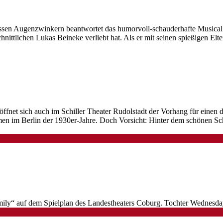
ssen Augenzwinkern beantwortet das humorvoll-schauderhafte Musical di
ittlichen Lukas Beineke verliebt hat. Als er mit seinen spießigen Elt
net sich auch im Schiller Theater Rudolstadt der Vorhang für einen de
en im Berlin der 1930er-Jahre. Doch Vorsicht: Hinter dem schönen Sch
ly“ auf dem Spielplan des Landestheaters Coburg. Tochter Wednesday 