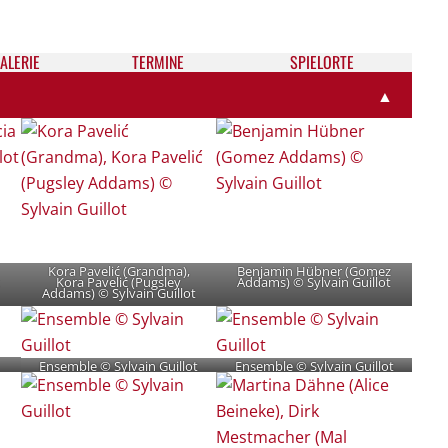
ALE­RIE
TER­MI­NE
SPIELORTE
▲
Kora Pavelić (Grandma),
Benjamin Hübner (Gomez
Kora Pavelić (Pugsley
Addams) © Sylvain Guillot
Addams) © Sylvain Guillot
Ensemble © Sylvain Guillot
Ensemble © Sylvain Guillot