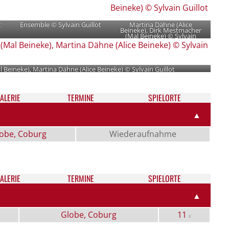
t
Ensemble © Sylvain Guillot
Martina Dähne (Alice
Beineke), Dirk Mestmacher
(Mal Beineke) © Sylvain
Guillot
 Beineke), Martina Dähne (Alice Beineke) © Sylvain Guillot
ALE­RIE
TER­MI­NE
SPIELORTE
▲
obe, Coburg
Wiederaufnahme
ALE­RIE
TER­MI­NE
SPIELORTE
▲
Globe, Coburg
11
x