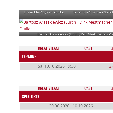
Ensemble © Sylvain Guillot
Ensemble © Sylvain Guillo
Bartosz Araszkiewicz (Lurch), Dirk Mestmacher (Mal
KREATIV­TEAM
CAST
G
TERMINE
Sa, 10.10.2026 19:30
Gl
KREATIV­TEAM
CAST
G
SPIELORTE
20.06.2026 - 10.10.2026