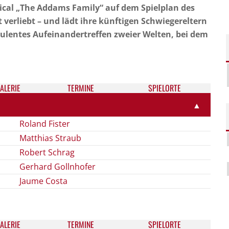
ical „The Addams Family“ auf dem Spielplan des
verliebt – und lädt ihre künftigen Schwiegereltern
rbulentes Aufeinandertreffen zweier Welten, bei dem
ALE­RIE
TER­MI­NE
SPIELORTE
▲
Roland Fister
Matthias Straub
Robert Schrag
Gerhard Gollnhofer
Jaume Costa
ALE­RIE
TER­MI­NE
SPIELORTE