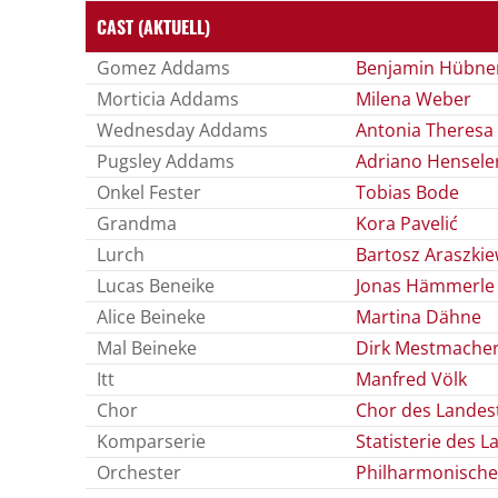
CAST (AKTUELL)
Gomez Addams
Benjamin Hübne
Morticia Addams
Milena Weber
Wednesday Addams
Antonia Theres
Pugsley Addams
Adriano Hensele
Onkel Fester
Tobias Bode
Grandma
Kora Pavelić
Lurch
Bartosz Araszkie
Lucas Beneike
Jonas Hämmerle
Alice Beineke
Martina Dähne
Mal Beineke
Dirk Mestmache
Itt
Manfred Völk
Chor
Chor des Landes
Komparserie
Statisterie des 
Orchester
Philharmonische