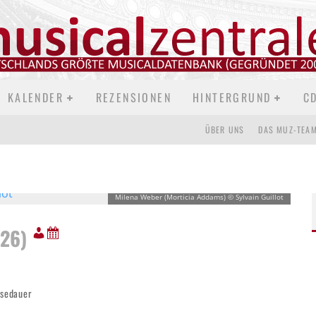
KALENDER
REZENSIONEN
HINTERGRUND
C
ÜBER UNS
DAS MUZ-TEA
Milena Weber (Morticia Addams) © Sylvain Guillot
026)
esedauer