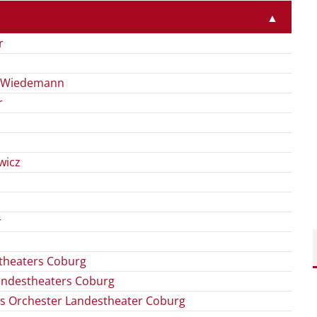
▲
r
a Wiedemann
r
wicz
r
theaters Coburg
Landestheaters Coburg
s Orchester Landestheater Coburg