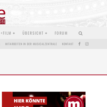
D+FILM
ÜBERSICHT
FORUM
M
MITARBEITEN IN DER MUSICALZENTRALE
KONTAKT