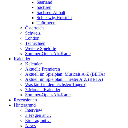
Saarland
Sachsen
Sachsen-Anhalt
Schleswig-Holstein
Thüringen
Österreich
Schweiz
London
Tschechien
Weitere Spielorte
Sommer-Open-Air-Karte
Kalender
Kalender
Aktuelle Premieren
Aktuell im Spielplan: Musicals A-Z (BETA)
Aktuell im Spielplan: Theater A-Z (BETA)
Was läuft in den nächsten Tagen?
3-Monats-Kalender
Sommer-Open-Air-Karte
Rezensionen
Hintergrund
Interview
3 Fragen an…
Ein Tag mit…
News