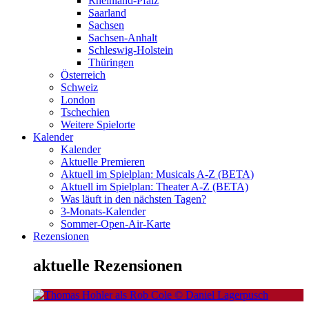
Rheinland-Pfalz
Saarland
Sachsen
Sachsen-Anhalt
Schleswig-Holstein
Thüringen
Österreich
Schweiz
London
Tschechien
Weitere Spielorte
Kalender
Kalender
Aktuelle Premieren
Aktuell im Spielplan: Musicals A-Z (BETA)
Aktuell im Spielplan: Theater A-Z (BETA)
Was läuft in den nächsten Tagen?
3-Monats-Kalender
Sommer-Open-Air-Karte
Rezensionen
aktuelle Rezensionen