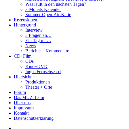
Was läuft in den nächsten Tagen?
3-Monats-Kalender
Sommer-Open-Air-Karte
Rezensionen
Hintergrund
Interview
3 Fragen an…
Ein Tag mit…
News
Berichte + Kommentare
CD+Film
CDs
Kino+DVD
Ingos Fernsehsessel
Übersicht
Produktionen
Theater + Orte
Forum
Das MUZ-Team
Über uns
Impressum
Kontakt
Datenschutzerklärung