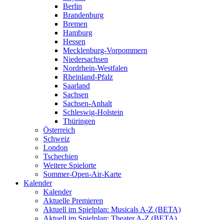
Berlin
Brandenburg
Bremen
Hamburg
Hessen
Mecklenburg-Vorpommern
Niedersachsen
Nordrhein-Westfalen
Rheinland-Pfalz
Saarland
Sachsen
Sachsen-Anhalt
Schleswig-Holstein
Thüringen
Österreich
Schweiz
London
Tschechien
Weitere Spielorte
Sommer-Open-Air-Karte
Kalender
Kalender
Aktuelle Premieren
Aktuell im Spielplan: Musicals A-Z (BETA)
Aktuell im Spielplan: Theater A-Z (BETA)