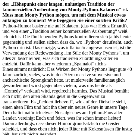
der „Höhepunkt einer langen, unlustigen Tradition der
kommerziellen Ausbeutung von Monty-Python-Kalauern“ ist.
Muss man Monty Python mögen, um mit dem Musical etwas
anfangen zu können? Wie begegnen Sie einer solchen Kritik?
Python-Humor basierte nie auf Kalauern (das war Heinz Erhardt),
und von einer „Tradition seiner kommerziellen Ausbeutung“ weiß
ich nichts. Die fünf lebenden Pythons kontrollieren sich ja bis heute
gegenseitig und stellen sicher, dass da, wo „Python“ draufsteht, auch
Python drin ist. Das einzige, was inflationär angewachsen ist, ist die
Verwendung der Redewendung „im Stile der Monty Pythons“, um
alles zu beschreiben, was sich tradierten Zuordnungskriterien
entzieht. Dafür kann aber wiederum „Spamalot“ nichts.
Eines stimmt natürlich: Das Wirken der Monty Pythons liegt gute 40
Jahre zurück, vieles, was in den 70ern massive subversive und
ancharchische Sprengkraft hatte, ist mittlerweile familientauglich
geworden und wirkt gegenüber vielem, was uns heute als
„Comedy“ verkauft wird, regelrecht harmlos. Das Musical bemüht
sich nicht, den alten Skandalgeist in die Gegenwart zu
transportieren. Es „fleddert liebevoll“, wie auf der Titelseite steht,
einen alten Film und holt ihn über ein neues Genre in unsere Tage.
Dem haftet natürlich etwas Nostalgisches an: Python-Fans aller
Länder, vereinigt Euch und feiert, was ihr schon immer liebtet!
Daran allerdings, dass dieser Humor grundsätzlich die Geister
scheidet, und dass eben nicht jeder Ritter mit Kokosnüssen für lustig
hält, hat sich nichts geändert.