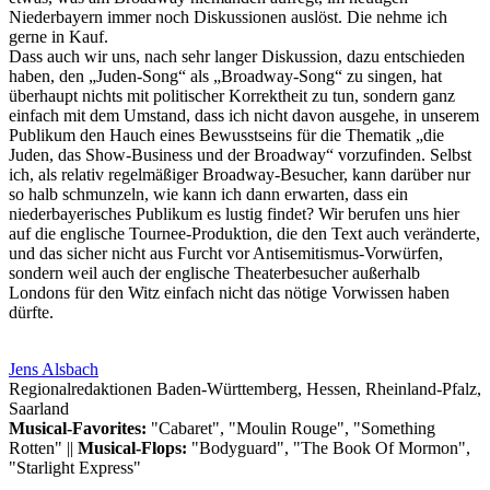
Niederbayern immer noch Diskussionen auslöst. Die nehme ich
gerne in Kauf.
Dass auch wir uns, nach sehr langer Diskussion, dazu entschieden
haben, den „Juden-Song“ als „Broadway-Song“ zu singen, hat
überhaupt nichts mit politischer Korrektheit zu tun, sondern ganz
einfach mit dem Umstand, dass ich nicht davon ausgehe, in unserem
Publikum den Hauch eines Bewusstseins für die Thematik „die
Juden, das Show-Business und der Broadway“ vorzufinden. Selbst
ich, als relativ regelmäßiger Broadway-Besucher, kann darüber nur
so halb schmunzeln, wie kann ich dann erwarten, dass ein
niederbayerisches Publikum es lustig findet? Wir berufen uns hier
auf die englische Tournee-Produktion, die den Text auch veränderte,
und das sicher nicht aus Furcht vor Antisemitismus-Vorwürfen,
sondern weil auch der englische Theaterbesucher außerhalb
Londons für den Witz einfach nicht das nötige Vorwissen haben
dürfte.
Jens Alsbach
Regionalredaktionen Baden-Württemberg, Hessen, Rheinland-Pfalz,
Saarland
Musical-Favorites:
"Cabaret", "Moulin Rouge", "Something
Rotten" ||
Musical-Flops:
"Bodyguard", "The Book Of Mormon",
"Starlight Express"