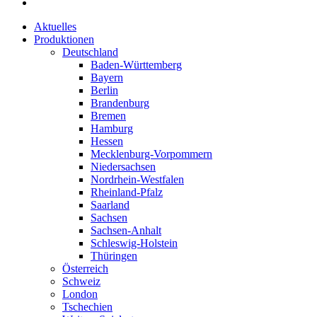
Aktuelles
Produktionen
Deutschland
Baden-Württemberg
Bayern
Berlin
Brandenburg
Bremen
Hamburg
Hessen
Mecklenburg-Vorpommern
Niedersachsen
Nordrhein-Westfalen
Rheinland-Pfalz
Saarland
Sachsen
Sachsen-Anhalt
Schleswig-Holstein
Thüringen
Österreich
Schweiz
London
Tschechien