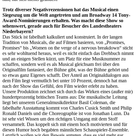
Trotz diverser Negativrezensionen hat das Musical einen
Siegeszug um die Welt angetreten und am Broadway 14 Tony-
Award-Nominierungen erhalten. Was macht diese Show so
sehenswert, gerade auch für Besucher des Landestheaters
Niederbayern?
Das Stück ist fabelhaft kalkuliert und konstruiert. In der langen
Tradition von Musicals, die auf Filmen basieren, von „Promises,
Promises“ bis „Women on the verge of a nervous breakdown“ sticht
es sehr wohltuend heraus, weil es nicht einfach das Drehbuch nimmt
und an einigen Stellen kürzt, um Platz für eine Musiknummer zu
schaffen, sondern weil es als Musical gleichsam frei über den
Originalfilm fantasiert, der Bühne gibt, was der Bühne gehört und
so etwas ganz Eigenes schafft. Der Anteil an Originaldialogen aus
dem Film liegt vermutlich bei unter 10 Prozent, dennoch hat man
nach der Show das Gefühl, den Film wieder erlebt zu haben.
Unsere Produktion zeichnet sich durch das Wirken eines (außer mir)
hundertprozentig britischen Teams aus: Die musikalische Leitung
liegt bei unserem Generalmusikdirektor Basil Coleman, die
fabelhafte Ausstattung kommt von Charles Cusick Smith und Philip
Ronald Daniels und die Choreographie ist von Jonathan Lunn. Da
ist sehr viel Wissen um den richtigen Umgang mit dem Stoff
versammelt. Das koppelt sich mit einem hoch motivierten und für
diesen Humor hoch begabten männlichen Schauspieler-Ensemble.
Letztlich wollen wir den Beweis antreten, dass es viel mehr gar