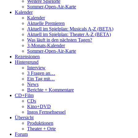
Weitere Spielorte
Sommer-Open-Air-Karte
Kalender
Kalender
Aktuelle Premieren
Aktuell im Spielplan: Musicals A-Z (BETA)
Aktuell im Spielplan: Theater A-Z (BETA)
Was läuft in den nächsten Tagen?
3-Monats-Kalender
Sommer-Open-Air-Karte
Rezensionen
Hintergrund
Interview
3 Fragen an…
Ein Tag mit…
News
Berichte + Kommentare
CD+Film
CDs
Kino+DVD
Ingos Fernsehsessel
Übersicht
Produktionen
Theater + Orte
Forum