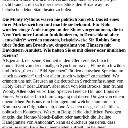
nicht braucht, um sich über dieses Stück den Broadway ins
heimische kleine Stadttheater zu holen.
Die Monty Pythons waren nie politisch korrekt. Das ist eines
ihrer Markenzeichen und machte sie bekannt. Für Köln
wurden einige Änderungen an der Show vorgenommen, die in
New York oder London funktionierten, in Deutschland aber
„entschärft“ werden mussten, beispielsweise Sir Robins Song
über Juden am Broadway, eingerahmt von Tänzern mit
Davidstern-Amulett. Wie halten Sie es mit dieser oder ähnlichen
Szenen?
Als jemand, der seine Kindheit in den 70ern erlebte, bin ich
traumatisiert von der damaligen Synchronpraxis, Filme durch wildes
und freies „über das Bild Sprechen“ für den deutschen Sprachraum
„noch passender“ und vor allem „noch witziger“ zu machen. Wir
erinnern uns mit Grausen an die deutschen Synchronfassungen von
„Holy Grail“ oder „Brian“, aber auch von Mel Brooks, dem frühen
Woody Allen oder selbst Bud Spencer/Terence Hill und Louis de
Funès. Von daher bin ich im Umgang mit diesen Dingen von einem
unendlichen Purismus durchdrungen und weiche kaum um ein
Komma vom Originaltext ab, ohne Ansehen des gesellschaftlich-
politischen Kontextes. Was zum Beispiel die kirchlichen Passagen
angeht, das Nonne-Mönch-Ballett oder natürlich die „heilige
Handgranate von Antiochia“, kann es durchaus passieren, dass
etwas, was am Broadway niemanden aufregt, im heutigen