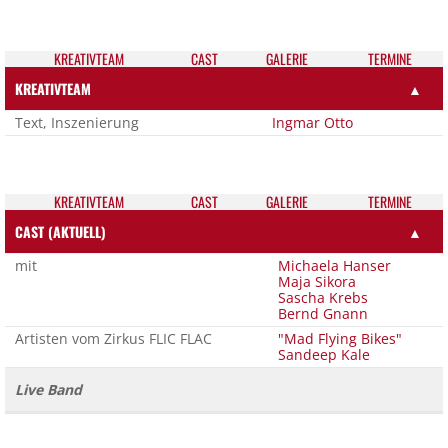
KREATIV­TEAM
CAST
GALE­RIE
TER­MI­NE
KREATIVTEAM
▲
Text, Inszenierung
Ingmar Otto
KREATIV­TEAM
CAST
GALE­RIE
TER­MI­NE
CAST (AKTUELL)
▲
mit
Michaela Hanser
Maja Sikora
Sascha Krebs
Bernd Gnann
Artisten vom Zirkus FLIC FLAC
"Mad Flying Bikes"
Sandeep Kale
Live Band