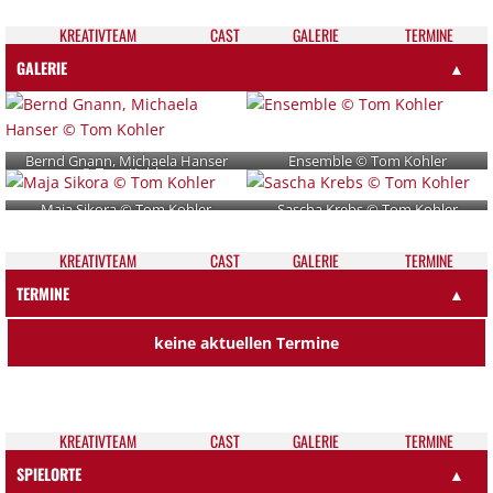
KREATIV­TEAM
CAST
GALE­RIE
TER­MI­NE
GALERIE
▲
Bernd Gnann, Michaela Hanser
Ensemble © Tom Kohler
© Tom Kohler
Maja Sikora © Tom Kohler
Sascha Krebs © Tom Kohler
KREATIV­TEAM
CAST
GALE­RIE
TER­MI­NE
TERMINE
▲
keine aktuellen Termine
KREATIV­TEAM
CAST
GALE­RIE
TER­MI­NE
SPIELORTE
▲