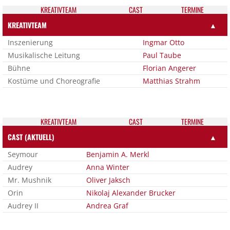
KREATIV­TEAM
CAST
TER­MI­NE
KREATIVTEAM
▲
Inszenierung
Ingmar Otto
Musikalische Leitung
Paul Taube
Bühne
Florian Angerer
Kostüme und Choreografie
Matthias Strahm
KREATIV­TEAM
CAST
TER­MI­NE
CAST (AKTUELL)
▲
Seymour
Benjamin A. Merkl
Audrey
Anna Winter
Mr. Mushnik
Oliver Jaksch
Orin
Nikolaj Alexander Brucker
Audrey II
Andrea Graf