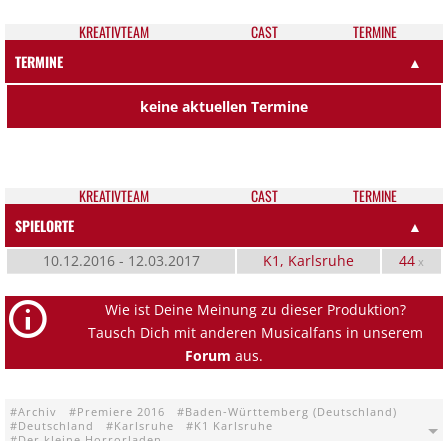
KREATIV­TEAM
CAST
TER­MI­NE
TERMINE
▲
keine aktuellen Termine
KREATIV­TEAM
CAST
TER­MI­NE
SPIELORTE
▲
10.12.2016 - 12.03.2017
K1, Karlsruhe
44
x
Wie ist Deine Meinung zu dieser Produktion?
Tausch Dich mit anderen Musicalfans in unserem
Forum
aus.
Archiv
Premiere 2016
Baden-Württemberg (Deutschland)
Deutschland
Karlsruhe
K1 Karlsruhe
Der kleine Horrorladen