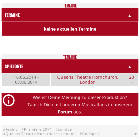
TER­MI­NE
TERMINE
▲
keine aktuellen Termine
TER­MI­NE
SPIELORTE
▲
16.05.2014 -
Queens Theatre Hornchurch,
20
07.06.2014
London
x
Wie ist Deine Meinung zu dieser Produktion?
Tausch Dich mit anderen Musicalfans in unserem
Forum
aus.
Archiv
Premiere 2014
London
Queens Theatre Hornchurch London
Godspell