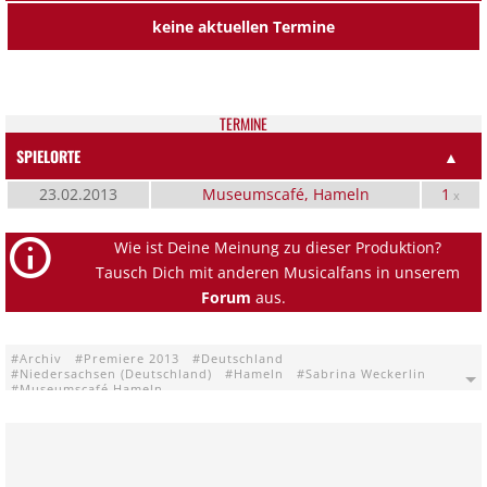
keine aktuellen Termine
TER­MI­NE
SPIELORTE
▲
23.02.2013
Museumscafé, Hameln
1
x
Wie ist Deine Meinung zu dieser Produktion?
Tausch Dich mit anderen Musicalfans in unserem
Forum
aus.
Archiv
Premiere 2013
Deutschland
Niedersachsen (Deutschland)
Hameln
Sabrina Weckerlin
Museumscafé Hameln