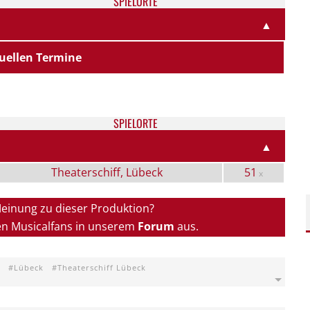
SPIELORTE
▲
uellen Termine
SPIELORTE
▲
Theaterschiff, Lübeck
51
x
Meinung zu dieser Produktion?
en Musicalfans in unserem
Forum
aus.
Lübeck
Theaterschiff Lübeck