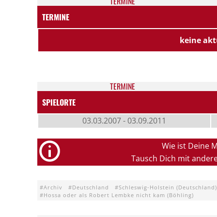
TER­MI­NE
TERMINE
keine akt
TER­MI­NE
SPIELORTE
03.03.2007 - 03.09.2011
Wie ist Deine 
Tausch Dich mit ander
Archiv
Deutschland
Schleswig-Holstein (Deutschland)
Hossa oder als Robert Lembke nicht kam (Böhling)