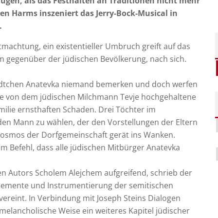
ugen, als das Festhalten an Traditionen nicht mehr
ten Harms inszeniert das Jerry-Bock-Musical in
.
tmachtung, ein existentieller Umbruch greift auf das
em gegenüber der jüdischen Bevölkerung, nach sich.
tädtchen Anatevka niemand bemerken und doch werfen
Die von dem jüdischen Milchmann Tevje hochgehaltene
milie ernsthaften Schaden. Drei Töchter im
 den Mann zu wählen, der den Vorstellungen der Eltern
kosmos der Dorfgemeinschaft gerät ins Wanken.
dem Befehl, dass alle jüdischen Mitbürger Anatevka
n Autors Scholem Alejchem aufgreifend, schrieb der
Elemente und Instrumentierung der semitischen
ereint. In Verbindung mit Joseph Steins Dialogen
 melancholische Weise ein weiteres Kapitel jüdischer