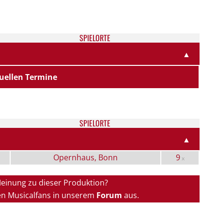
SPIELORTE
▲
uellen Termine
SPIELORTE
▲
Opernhaus, Bonn
9
x
Meinung zu dieser Produktion?
en Musicalfans in unserem
Forum
aus.