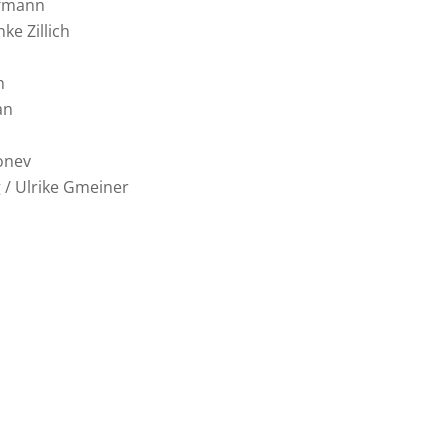
ffmann
ke Zillich
h
an
zonev
 / Ulrike Gmeiner