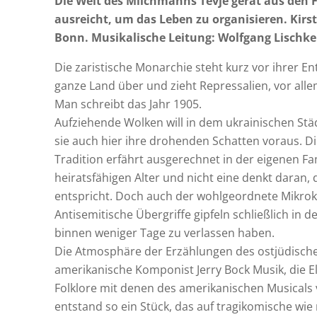
Die Welt des Milchmanns Tevje gerät aus den F
ausreicht, um das Leben zu organisieren. Kirs
Bonn. Musikalische Leitung: Wolfgang Lischke
Die zaristische Monarchie steht kurz vor ihrer En
ganze Land über und zieht Repressalien, vor all
Man schreibt das Jahr 1905.
Aufziehende Wolken will in dem ukrainischen S
sie auch hier ihre drohenden Schatten voraus. 
Tradition erfährt ausgerechnet in der eigenen Fa
heiratsfähigen Alter und nicht eine denkt daran,
entspricht. Doch auch der wohlgeordnete Mikro
Antisemitische Übergriffe gipfeln schließlich in 
binnen weniger Tage zu verlassen haben.
Die Atmosphäre der Erzählungen des ostjüdische
amerikanische Komponist Jerry Bock Musik, die 
Folklore mit denen des amerikanischen Musicals v
entstand so ein Stück, das auf tragikomische wie