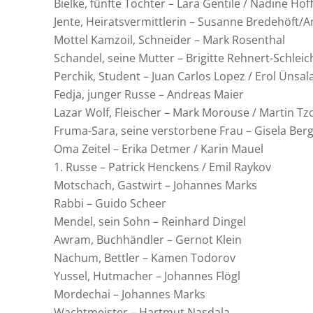
Bielke, fünfte Tochter – Lara Gentile / Nadine Ho
Jente, Heiratsvermittlerin – Susanne Bredehöft/An
Mottel Kamzoil, Schneider – Mark Rosenthal
Schandel, seine Mutter – Brigitte Rehnert-Schleic
Perchik, Student – Juan Carlos Lopez / Erol Ünsal
Fedja, junger Russe – Andreas Maier
Lazar Wolf, Fleischer – Mark Morouse / Martin T
Fruma-Sara, seine verstorbene Frau – Gisela Berg
Oma Zeitel – Erika Detmer / Karin Mauel
1. Russe – Patrick Henckens / Emil Raykov
Motschach, Gastwirt – Johannes Marks
Rabbi – Guido Scheer
Mendel, sein Sohn – Reinhard Dingel
Awram, Buchhändler – Gernot Klein
Nachum, Bettler – Kamen Todorov
Yussel, Hutmacher – Johannes Flögl
Mordechai – Johannes Marks
Wachtmeister – Hartmut Nasdala