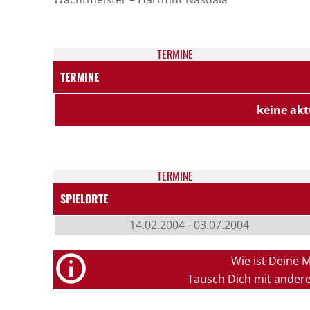
TER­MI­NE
TERMINE
keine akt
TER­MI­NE
SPIELORTE
14.02.2004 - 03.07.2004
Wie ist Deine 
Tausch Dich mit ander