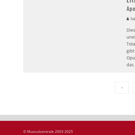
Apo
Tob
Dies
une
Tota
gib
Opu
das 
© Musicalzentrale 2003-2025