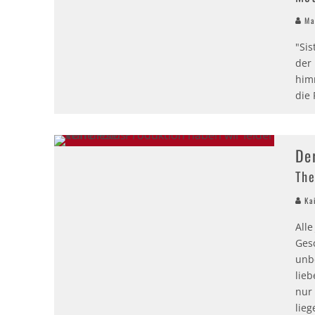
Mai
"Sis
der
him
die
De
The
Kai
Alle
Gesc
unb
lie
nur 
lie