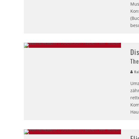
Mus
Kon
(Buc
besc
Di
The
Kai
Umz
zäh
ret
Kom
Hau
El