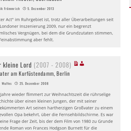
k Frömmrich
5. Dezember 2013
ter Act" im Ruhrgebiet ist, trotz aller Überarbeitungen seit
 Londoner Inszenierung 2009, nur ein begrenzt
mlisches Vergnügen, bei dem die Grundzutaten stimmen,
 Feinabstimmung aber fehlt.
r kleine Lord
(2007 - 2008)
ater am Kurfüstendamm, Berlin
 Wulfes
25. Dezember 2008
 Jahre wieder flimmert zur Weihnachtszeit die rührselige
hichte über einen kleinen Jungen, der mit seiner
ekümmerten Art seinen hartherzigen Großvater zu einem
bevollen Opa bekehrt, über die Fernsehbildschirme. Es war
eine Frage der Zeit, bis der dem Film von 1980 zu Grunde
gende Roman von Frances Hodgson Burnett für die