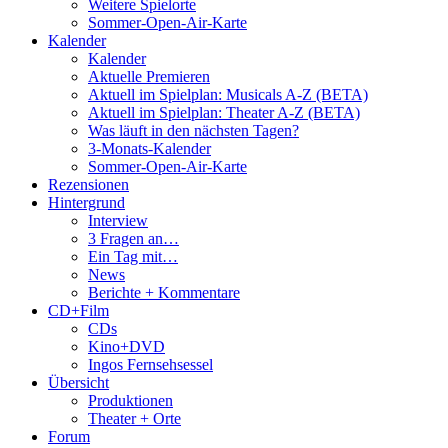
Weitere Spielorte
Sommer-Open-Air-Karte
Kalender
Kalender
Aktuelle Premieren
Aktuell im Spielplan: Musicals A-Z (BETA)
Aktuell im Spielplan: Theater A-Z (BETA)
Was läuft in den nächsten Tagen?
3-Monats-Kalender
Sommer-Open-Air-Karte
Rezensionen
Hintergrund
Interview
3 Fragen an…
Ein Tag mit…
News
Berichte + Kommentare
CD+Film
CDs
Kino+DVD
Ingos Fernsehsessel
Übersicht
Produktionen
Theater + Orte
Forum