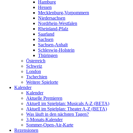
Hamburg
Hessen
Mecklenburg-Vorpommern
Niedersachsen
Nordrhein-Westfalen
Rheinland-Pfalz
Saarland
Sachsen
Sachsen-Anhalt
Schleswig-Holstein
Thüringen
Österreich
Schweiz
London
Tschechien
Weitere Spielorte
Kalender
Kalender
Aktuelle Premieren
Aktuell im Spielplan: Musicals A-Z (BETA)
Aktuell im Spielplan: Theater A-Z (BETA)
Was läuft in den nächsten Tagen?
3-Monats-Kalender
Sommer-Open-Air-Karte
Rezensionen