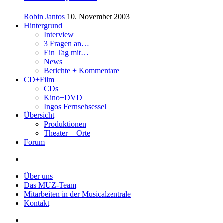
Robin Jantos
10. November 2003
Hintergrund
Interview
3 Fragen an…
Ein Tag mit…
News
Berichte + Kommentare
CD+Film
CDs
Kino+DVD
Ingos Fernsehsessel
Übersicht
Produktionen
Theater + Orte
Forum
Über uns
Das MUZ-Team
Mitarbeiten in der Musicalzentrale
Kontakt