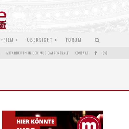
D+FILM
ÜBERSICHT
FORUM
M
MITARBEITEN IN DER MUSICALZENTRALE
KONTAKT