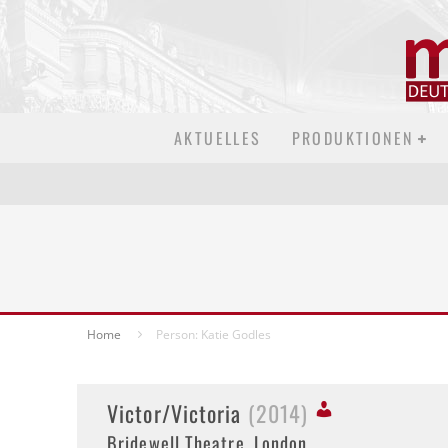
AKTUELLES
PRODUKTIONEN
Home
Person: Katie Godles
Victor/Victoria
(2014)
Bridewell Theatre, London