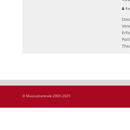
Red
Die
Ver
Erfo
Por
The
© Musicalzentrale 2003-2025