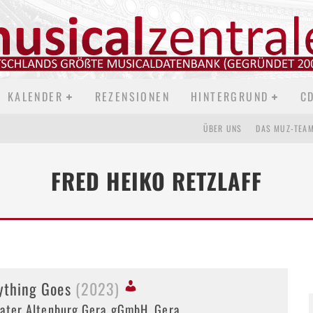
KALENDER
REZENSIONEN
HINTERGRUND
C
ÜBER UNS
DAS MUZ-TEA
FRED HEIKO RETZLAFF
ything Goes
(2023)
ater Altenburg Gera gGmbH, Gera