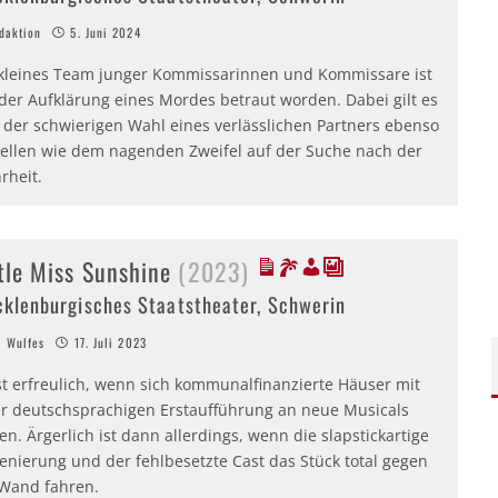
aktion
5. Juni 2024
 kleines Team junger Kommissarinnen und Kommissare ist
 der Aufklärung eines Mordes betraut worden. Dabei gilt es
h der schwierigen Wahl eines verlässlichen Partners ebenso
tellen wie dem nagenden Zweifel auf der Suche nach der
rheit.
ttle Miss Sunshine
(2023)
klenburgisches Staatstheater, Schwerin
 Wulfes
17. Juli 2023
st erfreulich, wenn sich kommunalfinanzierte Häuser mit
er deutschsprachigen Erstaufführung an neue Musicals
n. Ärgerlich ist dann allerdings, wenn die slapstickartige
enierung und der fehlbesetzte Cast das Stück total gegen
 Wand fahren.