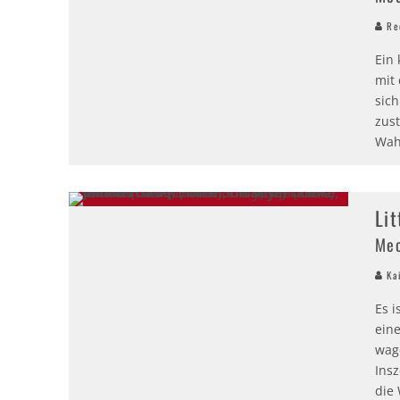
Red
Ein
mit
sic
zus
Wah
Li
Mec
Kai
Es i
ein
wage
Insz
die