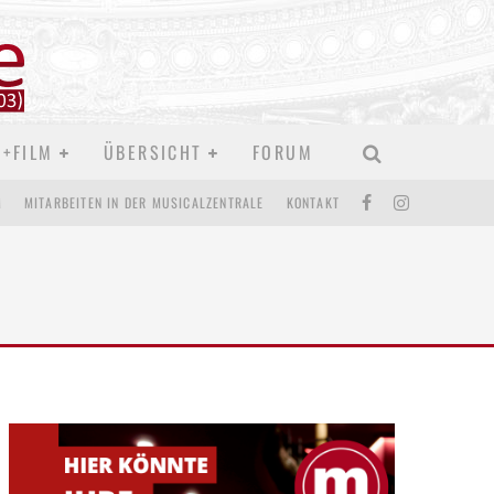
D+FILM
ÜBERSICHT
FORUM
M
MITARBEITEN IN DER MUSICALZENTRALE
KONTAKT