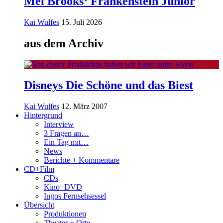
Mel Brooks‘ Frankenstein Junior
Kai Wulfes
15. Juli 2026
aus dem Archiv
Disneys Die Schöne und das Biest
Kai Wulfes
12. März 2007
Hintergrund
Interview
3 Fragen an…
Ein Tag mit…
News
Berichte + Kommentare
CD+Film
CDs
Kino+DVD
Ingos Fernsehsessel
Übersicht
Produktionen
Theater + Orte