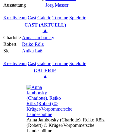
Ausstattung
Jörg Masser
Kreativ­team
Cast
Gale­rie
Ter­mi­ne
Spielorte
CAST (AKTUELL)
▲
Charlotte
Anna Jamborsky
Robert
Reiko Rölz
Sie
Anika Laß
Kreativ­team
Cast
Gale­rie
Ter­mi­ne
Spielorte
GALERIE
▲
Anna Jamborsky (Charlotte), Reiko Rölz
(Robert) © Krüger/Vorpommersche
Landesbühne