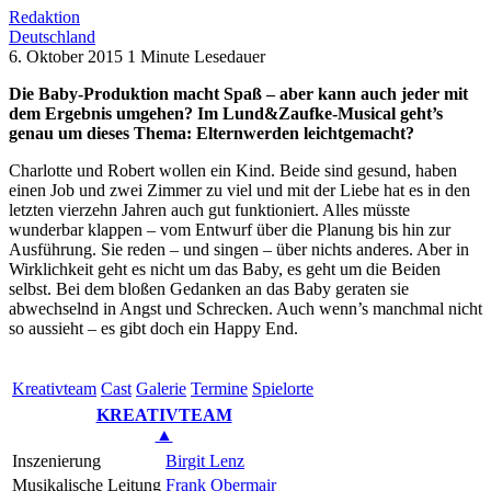
Redaktion
Deutschland
6. Oktober 2015
1 Minute Lesedauer
Die Baby-Produktion macht Spaß – aber kann auch jeder mit
dem Ergebnis umgehen? Im Lund&Zaufke-Musical geht’s
genau um dieses Thema: Elternwerden leichtgemacht?
Charlotte und Robert wollen ein Kind. Beide sind gesund, haben
einen Job und zwei Zimmer zu viel und mit der Liebe hat es in den
letzten vierzehn Jahren auch gut funktioniert. Alles müsste
wunderbar klappen – vom Entwurf über die Planung bis hin zur
Ausführung. Sie reden – und singen – über nichts anderes. Aber in
Wirklichkeit geht es nicht um das Baby, es geht um die Beiden
selbst. Bei dem bloßen Gedanken an das Baby geraten sie
abwechselnd in Angst und Schrecken. Auch wenn’s manchmal nicht
so aussieht – es gibt doch ein Happy End.
Kreativ­team
Cast
Gale­rie
Ter­mi­ne
Spielorte
KREATIVTEAM
▲
Inszenierung
Birgit Lenz
Musikalische Leitung
Frank Obermair