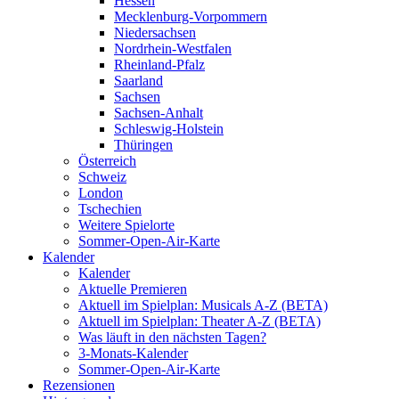
Hessen
Mecklenburg-Vorpommern
Niedersachsen
Nordrhein-Westfalen
Rheinland-Pfalz
Saarland
Sachsen
Sachsen-Anhalt
Schleswig-Holstein
Thüringen
Österreich
Schweiz
London
Tschechien
Weitere Spielorte
Sommer-Open-Air-Karte
Kalender
Kalender
Aktuelle Premieren
Aktuell im Spielplan: Musicals A-Z (BETA)
Aktuell im Spielplan: Theater A-Z (BETA)
Was läuft in den nächsten Tagen?
3-Monats-Kalender
Sommer-Open-Air-Karte
Rezensionen