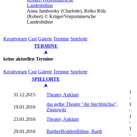
Anna Jamborsky (Charlotte), Reiko Rölz
(Robert) © Krüger/Vorpommersche
Landesbühne
Kreativ­team
Cast
Gale­rie
Ter­mi­ne
Spielorte
TERMINE
▲
keine aktuellen Termine
Kreativ­team
Cast
Gale­rie
Ter­mi­ne
Spielorte
SPIELORTE
▲
1
31.12.2015
Theater, Anklam
x
das gelbe Theater "die blechbüchse",
1
19.01.2016
Zinnowitz
x
1
23.01.2016
Theater, Anklam
x
1
29.01.2016
BartherBoddenBühne, Barth
x