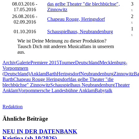
08.03.2016 -
das gelbe Theater "die blechbüchse",
3
17.05.2016
Zinnowitz
x
26.08.2016 -
2
Chapeau Rouge, Heringsdorf
02.09.2016
x
1
01.10.2016
Schauspielhaus, Neubrandenburg
x
Wie ist Deine Meinung zu dieser Produktion?
Tausch Dich mit anderen Musicalfans in unserem
Forum
aus.
Archiv
Galerie
Premiere 2015
Tournee
Deutschland
Mecklenburg-
Vorpommern
(Deutschland)
Anklam
Barth
Heringsdorf
Neubrandenburg
Zinnowitz
Ba
Barth
Chapeau Rouge Heringsdorf
das gelbe Theater "die
blechbüchse" Zinnowitz
Schauspielhaus Neubrandenburg
Theater
Anklam
Vorpommersche Landesbühne Anklam
Babytalk
Redaktion
Ähnliche Beiträge
NEU IN DER DATENBANK
Kristina
(ab 10/2026)