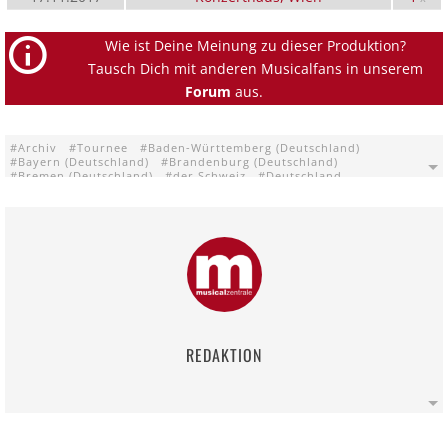
Wie ist Deine Meinung zu dieser Produktion?
Tausch Dich mit anderen Musicalfans in unserem
Forum
aus.
Archiv
Tournee
Baden-Württemberg (Deutschland)
Bayern (Deutschland)
Brandenburg (Deutschland)
Bremen (Deutschland)
der Schweiz
Deutschland
Nordrhein-Westfalen (Deutschland)
Österreich
Rheinland-Pfalz (Deutschland)
Sachsen-Anhalt (Deutschland)
Thüringen (Deutschland)
Bremen
Ebersberg
Halle/Westfalen
Magdeburg
Neuhardenberg
Nürnberg
Ravensburg
Riehen
Weimar
Wien
Zweibrücken
Ute Lemper: Last Tango in Berlin
Alter Speicher Ebersberg
Festhalle Zweibrücken
Fondation Beyeler Riehen
Konzerthaus Ravensburg
Konzerthaus Wien
Maritim Hotel Nürnberg
Metropol Theater Bremen
Neue Weimarhalle Weimar
Opernhaus Magdeburg
OWL Arena Halle/Westfalen
Schloss Neuhardenberg
Soloprogramm Tournee
REDAKTION