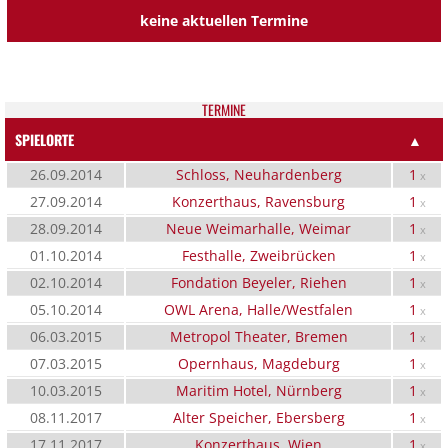
keine aktuellen Termine
TER­MI­NE
SPIELORTE
▲
26.09.2014
Schloss, Neuhardenberg
1
x
27.09.2014
Konzerthaus, Ravensburg
1
x
28.09.2014
Neue Weimarhalle, Weimar
1
x
01.10.2014
Festhalle, Zweibrücken
1
x
02.10.2014
Fondation Beyeler, Riehen
1
x
05.10.2014
OWL Arena, Halle/Westfalen
1
x
06.03.2015
Metropol Theater, Bremen
1
x
07.03.2015
Opernhaus, Magdeburg
1
x
10.03.2015
Maritim Hotel, Nürnberg
1
x
08.11.2017
Alter Speicher, Ebersberg
1
x
17.11.2017
Konzerthaus, Wien
1
x