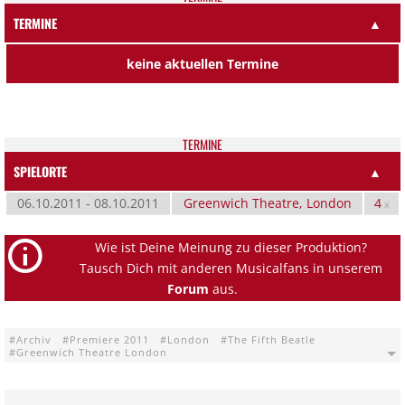
TERMINE
▲
keine aktuellen Termine
TER­MI­NE
SPIELORTE
▲
06.10.2011 - 08.10.2011
Greenwich Theatre, London
4
x
Wie ist Deine Meinung zu dieser Produktion?
Tausch Dich mit anderen Musicalfans in unserem
Forum
aus.
Archiv
Premiere 2011
London
The Fifth Beatle
Greenwich Theatre London