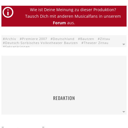
Wie ist Deine Meinung zu dieser Produktion?
Tausch Dich mit anderen Musicalfans in unserem
Forum
aus.
Archiv
Premiere 2007
Deutschland
Bautzen
Zittau
Deutsch-Sorbisches Volkstheater Bautzen
Theater Zittau
Sekretärinnen
REDAKTION