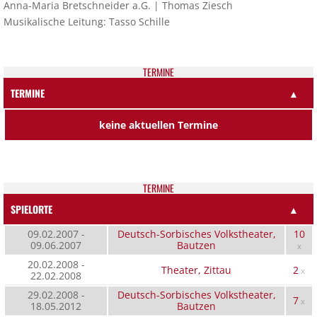
Anna-Maria Bretschneider a.G. | Thomas Ziesch
Musikalische Leitung: Tasso Schille
TER­MI­NE
TERMINE
▲
keine aktuellen Termine
TER­MI­NE
SPIELORTE
▲
09.02.2007 -
Deutsch-Sorbisches Volkstheater,
10
09.06.2007
Bautzen
x
20.02.2008 -
Theater, Zittau
2
x
22.02.2008
29.02.2008 -
Deutsch-Sorbisches Volkstheater,
7
x
18.05.2012
Bautzen