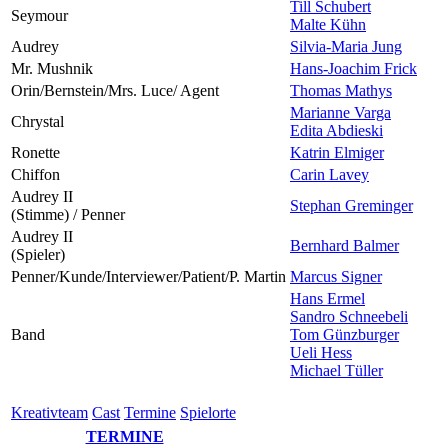
Till Schubert
Seymour
Malte Kühn
Audrey
Silvia-Maria Jung
Mr. Mushnik
Hans-Joachim Frick
Orin/Bernstein/Mrs. Luce/ Agent
Thomas Mathys
Marianne Varga
Chrystal
Edita Abdieski
Ronette
Katrin Elmiger
Chiffon
Carin Lavey
Audrey II
Stephan Greminger
(Stimme) / Penner
Audrey II
Bernhard Balmer
(Spieler)
Penner/Kunde/Interviewer/Patient/P. Martin
Marcus Signer
Hans Ermel
Sandro Schneebeli
Band
Tom Günzburger
Ueli Hess
Michael Tüller
Kreativ­team
Cast
Ter­mi­ne
Spielorte
TERMINE