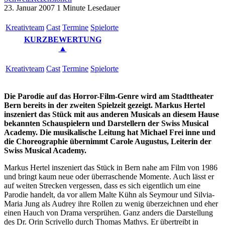
23. Januar 2007
1 Minute Lesedauer
Kreativ­team
Cast
Ter­mi­ne
Spielorte
KURZBEWERTUNG
▲
Kreativ­team
Cast
Ter­mi­ne
Spielorte
Die Parodie auf das Horror-Film-Genre wird am Stadttheater
Bern bereits in der zweiten Spielzeit gezeigt. Markus Hertel
inszeniert das Stück mit aus anderen Musicals an diesem Hause
bekannten Schauspielern und Darstellern der Swiss Musical
Academy. Die musikalische Leitung hat Michael Frei inne und
die Choreographie übernimmt Carole Augustus, Leiterin der
Swiss Musical Academy.
Markus Hertel inszeniert das Stück in Bern nahe am Film von 1986
und bringt kaum neue oder überraschende Momente. Auch lässt er
auf weiten Strecken vergessen, dass es sich eigentlich um eine
Parodie handelt, da vor allem Malte Kühn als Seymour und Silvia-
Maria Jung als Audrey ihre Rollen zu wenig überzeichnen und eher
einen Hauch von Drama versprühen. Ganz anders die Darstellung
des Dr. Orin Scrivello durch Thomas Mathys. Er übertreibt in