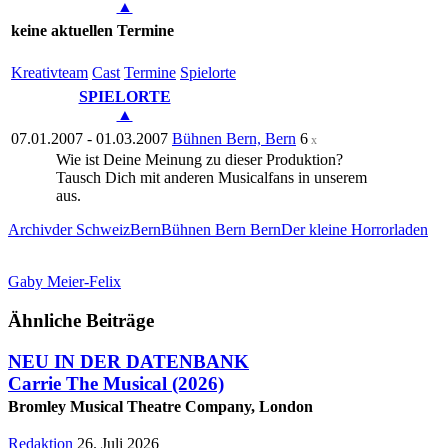
▲
keine aktuellen Termine
Kreativ­team
Cast
Ter­mi­ne
Spielorte
SPIELORTE
▲
07.01.2007 - 01.03.2007
Bühnen Bern, Bern
6
x
Wie ist Deine Meinung zu dieser Produktion?
Tausch Dich mit anderen Musicalfans in unserem
Forum
aus.
Archiv
der Schweiz
Bern
Bühnen Bern Bern
Der kleine Horrorladen
Gaby Meier-Felix
Ähnliche Beiträge
NEU IN DER DATENBANK
Carrie The Musical
(2026)
Bromley Musical Theatre Company, London
Redaktion
26. Juli 2026