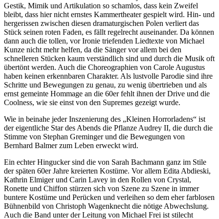
Gestik, Mimik und Artikulation so schamlos, dass kein Zweifel
bleibt, dass hier nicht ernstes Kammertheater gespielt wird. Hin- und
hergerissen zwischen diesen dramaturgischen Polen verliert das
Stück seinen roten Faden, es fällt regelrecht auseinander. Da können
dann auch die tollen, vor Ironie triefenden Liedtexte von Michael
Kunze nicht mehr helfen, da die Sänger vor allem bei den
schnelleren Stücken kaum verständlich sind und durch die Musik oft
übertönt werden. Auch die Choreographien von Carole Augustus
haben keinen erkennbaren Charakter. Als lustvolle Parodie sind ihre
Schritte und Bewegungen zu genau, zu wenig übertrieben und als
ernst gemeinte Hommage an die 60er fehlt ihnen der Drive und die
Coolness, wie sie einst von den Supremes gezeigt wurde.
Wie in beinahe jeder Inszenierung des „Kleinen Horrorladens“ ist
der eigentliche Star des Abends die Pflanze Audrey II, die durch die
Stimme von Stephan Greminger und die Bewegungen von
Bernhard Balmer zum Leben erweckt wird.
Ein echter Hingucker sind die von Sarah Bachmann ganz im Stile
der späten 60er Jahre kreierten Kostüme. Vor allem Edita Abdieski,
Kathrin Elmiger und Carin Lavey in den Rollen von Crystal,
Ronette und Chiffon stürzen sich von Szene zu Szene in immer
buntere Kostüme und Perücken und verleihen so dem eher farblosen
Bühnenbild von Christoph Wagenknecht die nötige Abwechslung.
Auch die Band unter der Leitung von Michael Frei ist stilecht