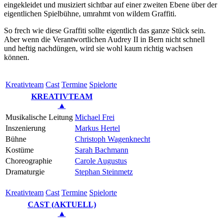
eingekleidet und musiziert sichtbar auf einer zweiten Ebene über der
eigentlichen Spielbühne, umrahmt von wildem Graffiti.
So frech wie diese Graffiti sollte eigentlich das ganze Stück sein.
Aber wenn die Verantwortlichen Audrey II in Bern nicht schnell
und heftig nachdüngen, wird sie wohl kaum richtig wachsen
können.
Kreativ­team
Cast
Ter­mi­ne
Spielorte
KREATIVTEAM
▲
Musikalische Leitung
Michael Frei
Inszenierung
Markus Hertel
Bühne
Christoph Wagenknecht
Kostüme
Sarah Bachmann
Choreographie
Carole Augustus
Dramaturgie
Stephan Steinmetz
Kreativ­team
Cast
Ter­mi­ne
Spielorte
CAST (AKTUELL)
▲