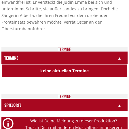
einwandfrei ist. Er versteckt die Jüdin Emma bei sich und
unternimmt Schritte, sie außer Landes zu bringen. Doch die
Sängerin Alberta, die ihren Freund vor dem drohenden
Fronteinsatz bewahren möchte, verrät Oscar an den
Obersturmbannführer…
TER­MI­NE
TERMINE
▲
keine aktuellen Termine
TER­MI­NE
SPIELORTE
▲
Wie ist Deine Meinung zu dieser Produktion?
Tausch Dich mit anderen Musicalfans in unserem