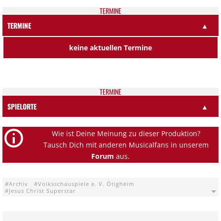
TER­MI­NE
TERMINE
▲
keine aktuellen Termine
TER­MI­NE
SPIELORTE
▲
Wie ist Deine Meinung zu dieser Produktion?
Tausch Dich mit anderen Musicalfans in unserem
Forum
aus.
Archiv
Volksschauspiele e. V. Ötigheim
Jesus Christ Superstar