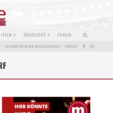
D+FILM
ÜBERSICHT
FORUM
M
MITARBEITEN IN DER MUSICALZENTRALE
KONTAKT
RF