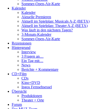
Sommer-Open-Air-Karte
Kalender
Kalender
Aktuelle Premieren
Aktuell im Spielplan: Musicals A-Z (BETA)
Aktuell im Spielplan: Theater A-Z (BETA)
Was läuft in den nächsten Tagen?
3-Monats-Kalender
Sommer-Open-Air-Karte
Rezensionen
Hintergrund
Interview
3 Fragen an…
Ein Tag mit…
News
Berichte + Kommentare
CD+Film
CDs
Kino+DVD
Ingos Fernsehsessel
Übersicht
Produktionen
Theater + Orte
Forum
Das MUZ-Team