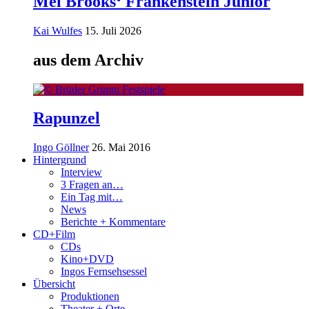
Mel Brooks‘ Frankenstein Junior
Kai Wulfes
15. Juli 2026
aus dem Archiv
Rapunzel
Ingo Göllner
26. Mai 2016
Hintergrund
Interview
3 Fragen an…
Ein Tag mit…
News
Berichte + Kommentare
CD+Film
CDs
Kino+DVD
Ingos Fernsehsessel
Übersicht
Produktionen
Theater + Orte