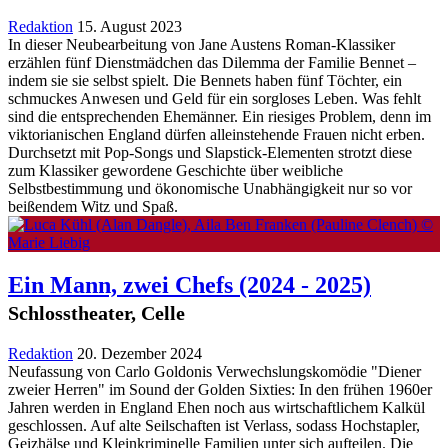
Redaktion
15. August 2023
In dieser Neubearbeitung von Jane Austens Roman-Klassiker
erzählen fünf Dienstmädchen das Dilemma der Familie Bennet –
indem sie sie selbst spielt. Die Bennets haben fünf Töchter, ein
schmuckes Anwesen und Geld für ein sorgloses Leben. Was fehlt
sind die entsprechenden Ehemänner. Ein riesiges Problem, denn im
viktorianischen England dürfen alleinstehende Frauen nicht erben.
Durchsetzt mit Pop-Songs und Slapstick-Elementen strotzt diese
zum Klassiker gewordene Geschichte über weibliche
Selbstbestimmung und ökonomische Unabhängigkeit nur so vor
beißendem Witz und Spaß.
Ein Mann, zwei Chefs
(2024 - 2025)
Schlosstheater, Celle
Redaktion
20. Dezember 2024
Neufassung von Carlo Goldonis Verwechslungskomödie "Diener
zweier Herren" im Sound der Golden Sixties: In den frühen 1960er
Jahren werden in England Ehen noch aus wirtschaftlichem Kalkül
geschlossen. Auf alte Seilschaften ist Verlass, sodass Hochstapler,
Geizhälse und Kleinkriminelle Familien unter sich aufteilen. Die