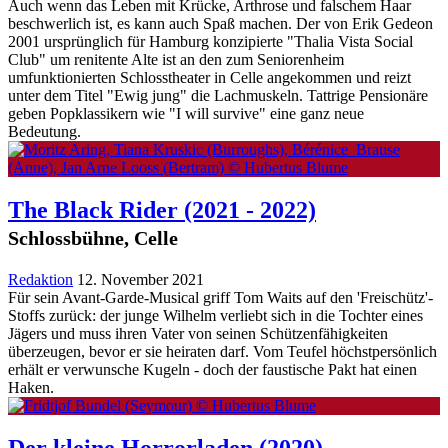
Auch wenn das Leben mit Krücke, Arthrose und falschem Haar
beschwerlich ist, es kann auch Spaß machen. Der von Erik Gedeon
2001 ursprünglich für Hamburg konzipierte "Thalia Vista Social
Club" um renitente Alte ist an den zum Seniorenheim
umfunktionierten Schlosstheater in Celle angekommen und reizt
unter dem Titel "Ewig jung" die Lachmuskeln. Tattrige Pensionäre
geben Popklassikern wie "I will survive" eine ganz neue
Bedeutung.
The Black Rider
(2021 - 2022)
Schlossbühne, Celle
Redaktion
12. November 2021
Für sein Avant-Garde-Musical griff Tom Waits auf den 'Freischütz'-
Stoffs zurück: der junge Wilhelm verliebt sich in die Tochter eines
Jägers und muss ihren Vater von seinen Schützenfähigkeiten
überzeugen, bevor er sie heiraten darf. Vom Teufel höchstpersönlich
erhält er verwunsche Kugeln - doch der faustische Pakt hat einen
Haken.
Der kleine Horrorladen
(2020)