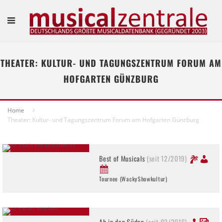
THEATER: KULTUR- UND TAGUNGSZENTRUM FORUM AM
HOFGARTEN GÜNZBURG
Home
Theater: Kultur- und Tagungszentrum Forum am Hofgarten Günzburg
Best of Musicals
(seit 12/2019)
Tournee (WackyShowkultur)
Ab in den Süden
(seit 02/2016)